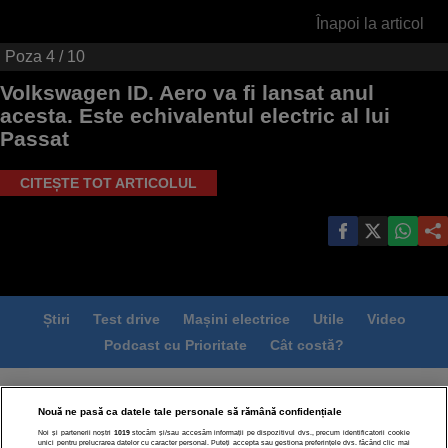
Înapoi la articol
Poza
4
/ 10
Volkswagen ID. Aero va fi lansat anul
acesta. Este echivalentul electric al lui
Passat
CITEȘTE TOT ARTICOLUL
Știri
Test drive
Mașini electrice
Utile
Video
Podcast cu Prioritate
Cât costă?
Termeni si conditii
Politica de confidentialitate
Nouă ne pasă ca datele tale personale să rămână confidențiale
Politica de cookies
Echipa editorială
Contact
Noi și partenerii noștri
1019
stocăm și/sau accesăm informații pe dispozitivul dvs., precum identificatorii cookie
Modifică Setările
unici pentru prelucrarea datelor cu caracter personal. Puteți accepta sau gestiona preferințele dvs. făcând clic mai