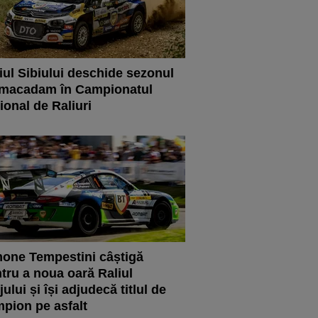
iul Sibiului deschide sezonul
 macadam în Campionatul
ional de Raliuri
one Tempestini câștigă
tru a noua oară Raliul
jului și își adjudecă titlul de
pion pe asfalt