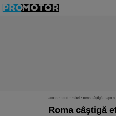
acasa
•
sport
•
raliuri
•
roma câştigă etapa a n
Roma câştigă et