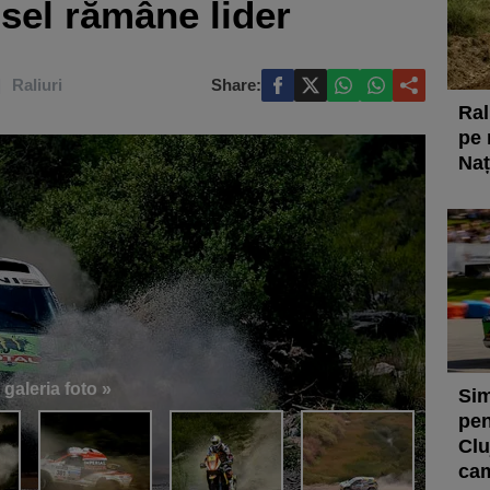
sel rămâne lider
Raliuri
Share:
Ral
pe
Naț
 galeria foto »
Sim
pen
Clu
cam