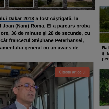
ului Dakar 2013
a fost câştigată, la
ul Joan (Nani) Roma
. El a parcurs proba
 ore, 36 de minute şi 28 de secunde, cu
ecât francezul
Stéphane Peterhansel,
samentului general cu un avans de
Ral
și 
pen
Citește articolul