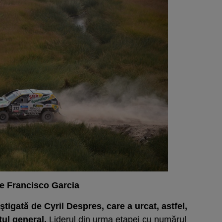
e Francisco Garcia
ştigată de Cyril Despres, care a urcat, astfel,
tul general.
Liderul din urma
etapei cu numărul