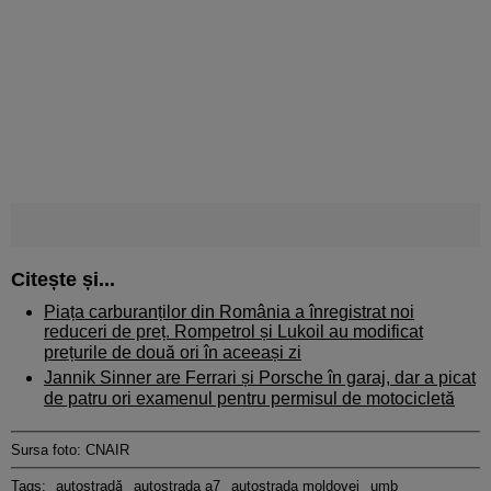
Citește și...
Piața carburanților din România a înregistrat noi
reduceri de preț. Rompetrol și Lukoil au modificat
prețurile de două ori în aceeași zi
Jannik Sinner are Ferrari și Porsche în garaj, dar a picat
de patru ori examenul pentru permisul de motocicletă
Sursa foto: CNAIR
Tags:
autostradă
autostrada a7
autostrada moldovei
umb