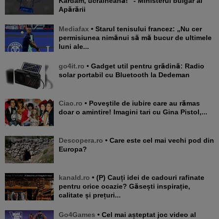
Kardam, ucraineană!” - Ministerul bulgar al
Apărării
Mediafax
• Starul tenisului francez: „Nu cer
permisiunea nimănui să mă bucur de ultimele
luni ale...
go4it.ro
• Gadget util pentru grădină: Radio
solar portabil cu Bluetooth la Dedeman
Ciao.ro
• Poveştile de iubire care au rămas
doar o amintire! Imagini tari cu Gina Pistol,...
Descopera.ro
• Care este cel mai vechi pod din
Europa?
kanald.ro
• (P) Cauți idei de cadouri rafinate
pentru orice ocazie? Găsești inspirație,
calitate și prețuri...
Go4Games
• Cel mai așteptat joc video al