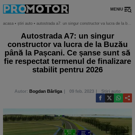
MENIU
acasa
•
știri auto
•
autostrada a7: un singur constructor va lucra de la buzău până la pașcani. ce șanse sunt să fie respectat termenul de finalizare stabilit pentru 2026
Autostrada A7: un singur
constructor va lucra de la Buzău
până la Pașcani. Ce șanse sunt să
fie respectat termenul de finalizare
stabilit pentru 2026
Autor:
Bogdan Bârliga
09 feb. 2023
Știri auto