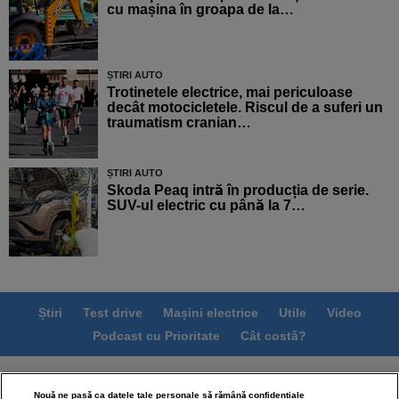
cu mașina în groapa de la…
ȘTIRI AUTO
Trotinetele electrice, mai periculoase
decât motocicletele. Riscul de a suferi un
traumatism cranian…
ȘTIRI AUTO
Skoda Peaq intră în producția de serie.
SUV-ul electric cu până la 7…
Știri
Test drive
Mașini electrice
Utile
Video
Podcast cu Prioritate
Cât costă?
Termeni si conditii
Politica de confidentialitate
Nouă ne pasă ca datele tale personale să rămână confidențiale