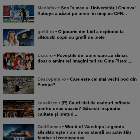
Mediafax
• Șoc în meciul Universității Craiova!
Kabuye a căzut pe teren, în timp ce CFR...
go4it.ro
• O jucărie din Lidl a explodat la
căldură: copil cu grefă de piele
Ciao.ro
• Poveştile de iubire care au rămas
doar o amintire! Imagini tari cu Gina Pistol,...
Descopera.ro
• Care este cel mai vechi pod din
Europa?
kanald.ro
• (P) Cauți idei de cadouri rafinate
pentru orice ocazie? Găsești inspirație,
calitate și prețuri...
Go4Games
• World of Warships Legends
sărbătorește 7 ani de existență cu activități
festive și recompense