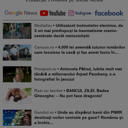
Mediafax
• Utilizatorii trotinetelor electrice, de
3 ori mai predispuși la traumatisme cranio-
cerebrale decât motocicliștii
Cancan.ro
• 4.000 lei amendă tuturor românilor
care locuiesc la casă și fac acest lucru în...
Prosport.ro
• Antonela Pătruț, iubita mult mai
tânără a milionarului Arpad Paszkany, s-a
fotografiat în jacuzzi
Razi cu lacrimi
• BANCUL ZILEI. Badea
Gheorghe: – Nu pot face dragoste!
Gandul.ro
• Unde au dispărut banii din PNRR
destinați noilor centrale pe gaze? România și-
a închis...