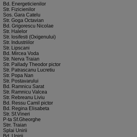
Bd. Energeticienilor
Str. Fizicienilor
Sos. Gara Catelu
Str. Goga Octavian
Bd. Grigorescu Nicolae
Str. Halelor
Str. Iosifesti (Oxigenului)
Str. Industriilor
Str. Lipscani
Bd. Mircea Voda
Str. Nerva Traian
Str. Pallady Theodor pictor
Str. Patrascanu Lucretiu
Str. Popa Nan
Str. Postavarului
Bd. Ramnicu Sarat
Str. Ramnicu Valcea
Str. Rebreanu Liviu
Bd. Ressu Camil pictor
Bd. Regina Elisabeta
Str. Sf.Vineri
P-ta Sf.Gheorghe
Strr. Traian
Splai Unirii
Bd. Unirii