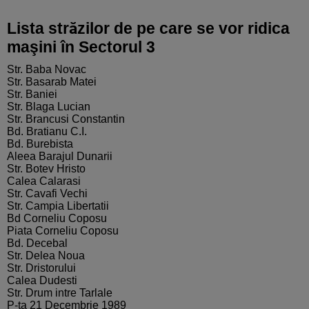
Lista străzilor de pe care se vor ridica
maşini în Sectorul 3
Str. Baba Novac
Str. Basarab Matei
Str. Baniei
Str. Blaga Lucian
Str. Brancusi Constantin
Bd. Bratianu C.I.
Bd. Burebista
Aleea Barajul Dunarii
Str. Botev Hristo
Calea Calarasi
Str. Cavafi Vechi
Str. Campia Libertatii
Bd Corneliu Coposu
Piata Corneliu Coposu
Bd. Decebal
Str. Delea Noua
Str. Dristorului
Calea Dudesti
Str. Drum intre Tarlale
P-ta 21 Decembrie 1989