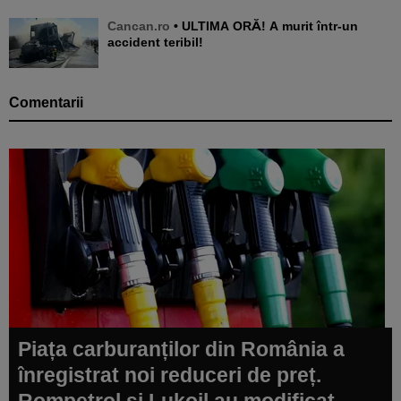
Cancan.ro
• ULTIMA ORĂ! A murit într-un
accident teribil!
Comentarii
Piața carburanților din România a
înregistrat noi reduceri de preț.
Rompetrol și Lukoil au modificat