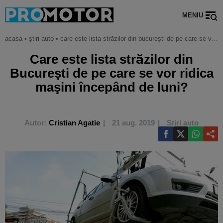
MENIU
acasa
•
știri auto
•
care este lista străzilor din bucureşti de pe care se vor ridica maşini începând de luni?
Care este lista străzilor din
Bucureşti de pe care se vor ridica
maşini începând de luni?
Autor:
Cristian Agatie
21 aug. 2019
Știri auto