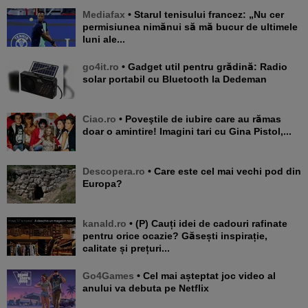
Mediafax
• Starul tenisului francez: „Nu cer
permisiunea nimănui să mă bucur de ultimele
luni ale...
go4it.ro
• Gadget util pentru grădină: Radio
solar portabil cu Bluetooth la Dedeman
Ciao.ro
• Poveştile de iubire care au rămas
doar o amintire! Imagini tari cu Gina Pistol,...
Descopera.ro
• Care este cel mai vechi pod din
Europa?
kanald.ro
• (P) Cauți idei de cadouri rafinate
pentru orice ocazie? Găsești inspirație,
calitate și prețuri...
Go4Games
• Cel mai așteptat joc video al
anului va debuta pe Netflix