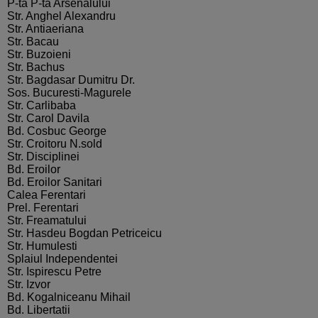
P-ta P-ta Arsenalului
Str. Anghel Alexandru
Str. Antiaeriana
Str. Bacau
Str. Buzoieni
Str. Bachus
Str. Bagdasar Dumitru Dr.
Sos. Bucuresti-Magurele
Str. Carlibaba
Str. Carol Davila
Bd. Cosbuc George
Str. Croitoru N.sold
Str. Disciplinei
Bd. Eroilor
Bd. Eroilor Sanitari
Calea Ferentari
Prel. Ferentari
Str. Freamatului
Str. Hasdeu Bogdan Petriceicu
Str. Humulesti
Splaiul Independentei
Str. Ispirescu Petre
Str. Izvor
Bd. Kogalniceanu Mihail
Bd. Libertatii