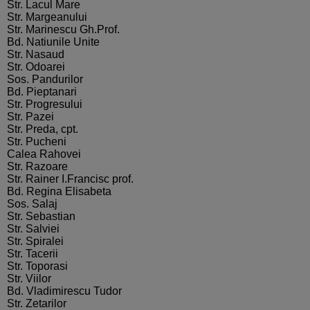
Str. Lacul Mare
Str. Margeanului
Str. Marinescu Gh.Prof.
Bd. Natiunile Unite
Str. Nasaud
Str. Odoarei
Sos. Pandurilor
Bd. Pieptanari
Str. Progresului
Str. Pazei
Str. Preda, cpt.
Str. Pucheni
Calea Rahovei
Str. Razoare
Str. Rainer I.Francisc prof.
Bd. Regina Elisabeta
Sos. Salaj
Str. Sebastian
Str. Salviei
Str. Spiralei
Str. Tacerii
Str. Toporasi
Str. Viilor
Bd. Vladimirescu Tudor
Str. Zetarilor