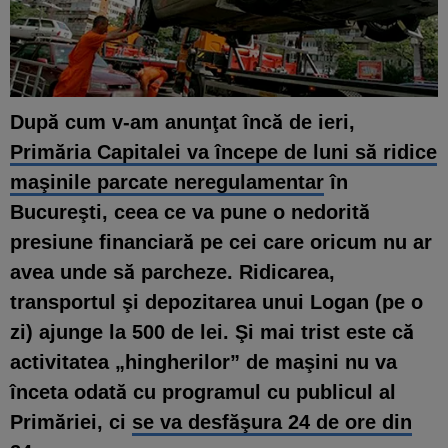
După cum v-am anunţat încă de ieri,
Primăria Capitalei va începe de luni să ridice
maşinile parcate neregulamentar
în
Bucureşti, ceea ce va pune o nedorită
presiune financiară pe cei care oricum nu ar
avea unde să parcheze. Ridicarea,
transportul şi depozitarea unui Logan (pe o
zi) ajunge la 500 de lei. Şi mai trist este că
activitatea „hingherilor” de maşini nu va
înceta odată cu programul cu publicul al
Primăriei, ci
se va desfăşura 24 de ore din