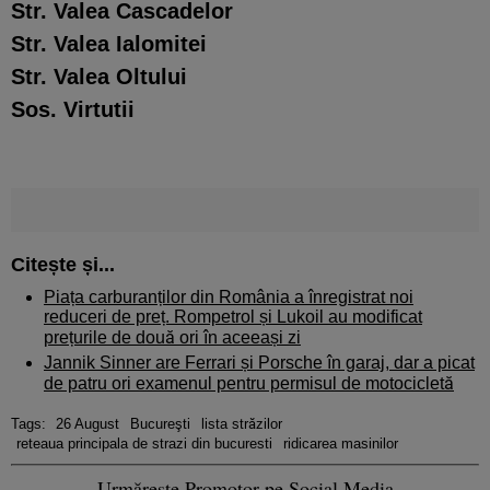
Str. Valea Cascadelor
Str. Valea Ialomitei
Str. Valea Oltului
Sos. Virtutii
Citește și...
Piața carburanților din România a înregistrat noi
reduceri de preț. Rompetrol și Lukoil au modificat
prețurile de două ori în aceeași zi
Jannik Sinner are Ferrari și Porsche în garaj, dar a picat
de patru ori examenul pentru permisul de motocicletă
Tags:
26 August
Bucureşti
lista străzilor
reteaua principala de strazi din bucuresti
ridicarea masinilor
Urmărește Promotor pe Social Media