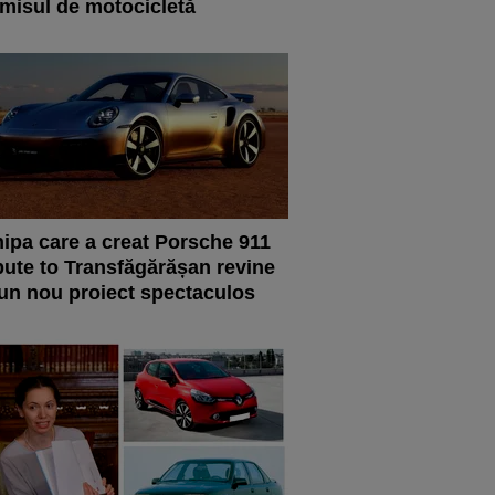
misul de motocicletă
ipa care a creat Porsche 911
bute to Transfăgărășan revine
un nou proiect spectaculos