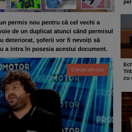
per
 un permis nou pentru că cel vechi a
evoie de un duplicat atunci când permisul
u deteriorat, șoferii vor fi nevoiți să
u a intra în posesia acestui document.
Ech
Citește articolul
Tri
cu 