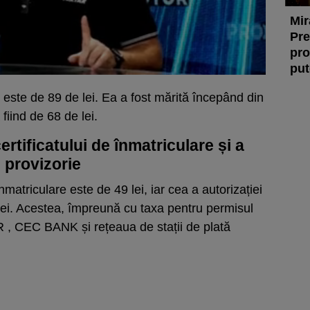
Mir
Pre
pro
put
 este de 89 de lei. Ea a fost mărită începând din
fiind de 68 de lei.
rtificatului de înmatriculare și a
e provizorie
nmatriculare este de 49 lei, iar cea a autorizației
 lei. Acestea, împreună cu taxa pentru permisul
 , CEC BANK și rețeaua de stații de plată