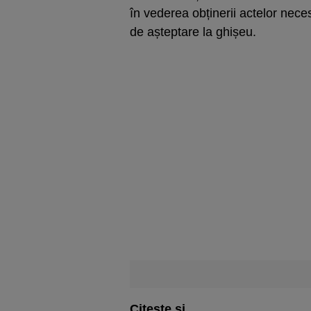
în vederea obținerii actelor nec
de așteptare la ghișeu.
Citește și...