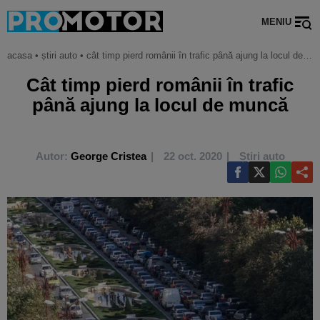
MENIU
acasa
•
știri auto
•
cât timp pierd românii în trafic până ajung la locul de muncă
Cât timp pierd românii în trafic
până ajung la locul de muncă
Autor:
George Cristea
22 oct. 2020
Știri auto