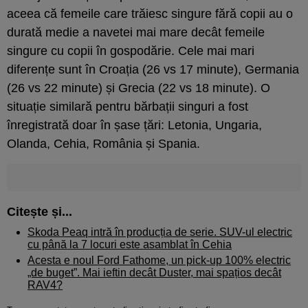
aceea că femeile care trăiesc singure fără copii au o
durată medie a navetei mai mare decât femeile
singure cu copii în gospodărie. Cele mai mari
diferențe sunt în Croația (26 vs 17 minute), Germania
(26 vs 22 minute) și Grecia (22 vs 18 minute). O
situație similară pentru bărbații singuri a fost
înregistrată doar în șase țări: Letonia, Ungaria,
Olanda, Cehia, România și Spania.
Citește și...
Skoda Peaq intră în producția de serie. SUV-ul electric
cu până la 7 locuri este asamblat în Cehia
Acesta e noul Ford Fathome, un pick-up 100% electric
„de buget”. Mai ieftin decât Duster, mai spațios decât
RAV4?