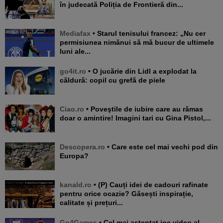
în judecată Poliția de Frontieră din...
Mediafax
• Starul tenisului francez: „Nu cer
permisiunea nimănui să mă bucur de ultimele
luni ale...
go4it.ro
• O jucărie din Lidl a explodat la
căldură: copil cu grefă de piele
Ciao.ro
• Poveştile de iubire care au rămas
doar o amintire! Imagini tari cu Gina Pistol,...
Descopera.ro
• Care este cel mai vechi pod din
Europa?
kanald.ro
• (P) Cauți idei de cadouri rafinate
pentru orice ocazie? Găsești inspirație,
calitate și prețuri...
Go4Games
• Cel mai așteptat joc video al