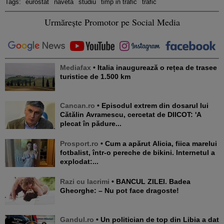
Tags:
eurostat
naveta
studiu
timp in trafic
trafic
Urmărește Promotor pe Social Media
Mediafax
• Italia inaugurează o rețea de trasee
turistice de 1.500 km
Cancan.ro
• Episodul extrem din dosarul lui
Cătălin Avramescu, cercetat de DIICOT: 'A
plecat în pădure...
Prosport.ro
• Cum a apărut Alicia, fiica marelui
fotbalist, într-o pereche de bikini. Internetul a
explodat:...
Razi cu lacrimi
• BANCUL ZILEI. Badea
Gheorghe: – Nu pot face dragoste!
Gandul.ro
• Un politician de top din Libia a dat