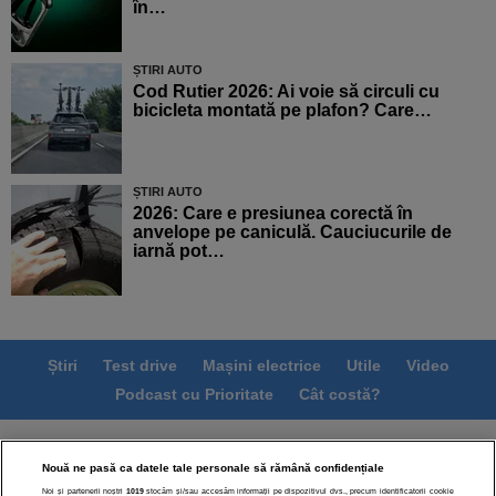
în…
ȘTIRI AUTO
Cod Rutier 2026: Ai voie să circuli cu
bicicleta montată pe plafon? Care…
ȘTIRI AUTO
2026: Care e presiunea corectă în
anvelope pe caniculă. Cauciucurile de
iarnă pot…
Știri
Test drive
Mașini electrice
Utile
Video
Podcast cu Prioritate
Cât costă?
Termeni si conditii
Politica de confidentialitate
Nouă ne pasă ca datele tale personale să rămână confidențiale
Politica de cookies
Echipa editorială
Contact
Noi și partenerii noștri
1019
stocăm și/sau accesăm informații pe dispozitivul dvs., precum identificatorii cookie