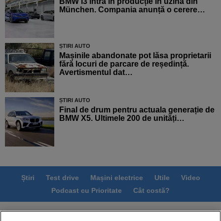
BMW i3 intră în producție în uzina din
München. Compania anunță o cerere…
ȘTIRI AUTO
Mașinile abandonate pot lăsa proprietarii
fără locuri de parcare de reședință.
Avertismentul dat…
ȘTIRI AUTO
Final de drum pentru actuala generație de
BMW X5. Ultimele 200 de unități…
Știri
Test drive
Mașini electrice
Utile
Video
Podcast cu Prioritate
Cât costă?
Termeni si conditii
Politica de confidentialitate