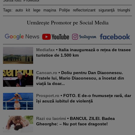
Sursa foto: ProMotor
Tags:
auto
kit
lege
maşina
Poliţie
reflectorizant
siguranţă
triunghi
Urmărește Promotor pe Social Media
Mediafax
• Italia inaugurează o rețea de trasee
turistice de 1.500 km
Cancan.ro
• Doliu pentru Dan Diaconescu.
Fratele lui, Mario Diaconescu, a încetat din
viață la doar...
Prosport.ro
• FOTO. E de-o frumusețe rară, dar
își acuză iubitul de violență
Razi cu lacrimi
• BANCUL ZILEI. Badea
Gheorghe: – Nu pot face dragoste!