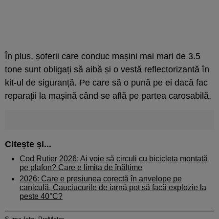
În plus, șoferii care conduc mașini mai mari de 3.5
tone sunt obligați să aibă și o vestă reflectorizantă în
kit-ul de siguranță. Pe care să o pună pe ei dacă fac
reparații la mașină când se află pe partea carosabilă.
Citește și...
Cod Rutier 2026: Ai voie să circuli cu bicicleta montată
pe plafon? Care e limita de înălțime
2026: Care e presiunea corectă în anvelope pe
caniculă. Cauciucurile de iarnă pot să facă explozie la
peste 40°C?