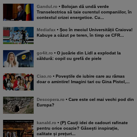
Gandul.ro
• Bolojan dă undă verde
Transelectrica să taie curentul companiilor, în
contextul crizei energetice. Cu...
Mediafax
• Șoc în meciul Universității Craiova!
Kabuye a căzut pe teren, în timp ce CFR...
go4it.ro
• O jucărie din Lidl a explodat la
căldură: copil cu grefă de piele
Ciao.ro
• Poveştile de iubire care au rămas
doar o amintire! Imagini tari cu Gina Pistol,...
Descopera.ro
• Care este cel mai vechi pod din
Europa?
kanald.ro
• (P) Cauți idei de cadouri rafinate
pentru orice ocazie? Găsești inspirație,
calitate și prețuri...