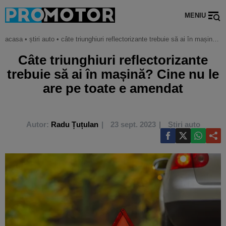
MENIU
acasa
•
știri auto
•
câte triunghiuri reflectorizante trebuie să ai în mașină? cine nu le are pe toate e amendat
Câte triunghiuri reflectorizante
trebuie să ai în mașină? Cine nu le
are pe toate e amendat
Autor:
Radu Țuțulan
23 sept. 2023
Știri auto