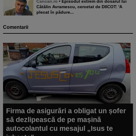
Cancan.ro
• Episodul extrem din dosarul lui
Cătălin Avramescu, cercetat de DIICOT: 'A
plecat în pădure...
Comentarii
Firma de asigurări a obligat un șofer
să dezlipească de pe mașină
autocolantul cu mesajul „Isus te