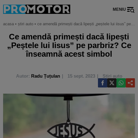
MENIU
acasa
•
știri auto
•
ce amendă primești dacă lipești „peștele lui iisus” pe parbriz? ce înseamnă acest simbol
Ce amendă primești dacă lipești
„Peștele lui Iisus” pe parbriz? Ce
înseamnă acest simbol
Autor:
Radu Țuțulan
15 sept. 2023
Știri auto