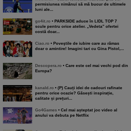
permisiunea nimănui să mă bucur de ultimele
luni ale...
go4it.ro
• PARKSIDE aduce în LIDL TOP 7
scule pentru orice atelier. „Vedeta” ofertei
costă doar...
Ciao.ro
• Poveştile de iubire care au rămas
doar o amintire! Imagini tari cu Gina Pistol,...
Descopera.ro
• Care este cel mai vechi pod din
Europa?
kanald.ro
• (P) Cauți idei de cadouri rafinate
pentru orice ocazie? Găsești inspirație,
calitate și prețuri...
Go4Games
• Cel mai așteptat joc video al
anului va debuta pe Netflix