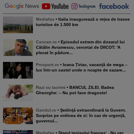
Mediafax
• Italia inaugurează o rețea de trasee
turistice de 1.500 km
Cancan.ro
• Episodul extrem din dosarul lui
Cătălin Avramescu, cercetat de DIICOT: 'A
plecat în pădure...
Prosport.ro
• Ioana Țiriac, vacanță de mega –
lux într-un castel unde o noapte de cazare...
Razi cu lacrimi
• BANCUL ZILEI. Badea
Gheorghe: – Nu pot face dragoste!
Gandul.ro
• Şedinţă extraordinară la Guvern.
Surprize pe ordinea de zi: în caz de urgență,
guvernul...
Mediafax
• Starul tenisului francez: „Nu cer