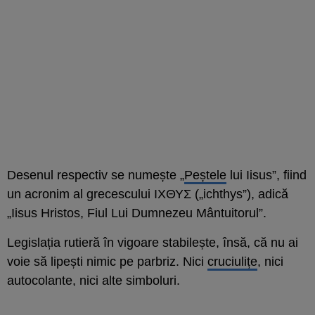
Desenul respectiv se numește „
Peștele
lui Iisus”, fiind
un acronim al grecescului ΙΧΘΥΣ („ichthys”), adică
„Iisus Hristos, Fiul Lui Dumnezeu Mântuitorul”.
Legislația rutieră în vigoare stabilește, însă, că nu ai
voie să lipești nimic pe parbriz. Nici
cruciulițe
, nici
autocolante, nici alte simboluri.