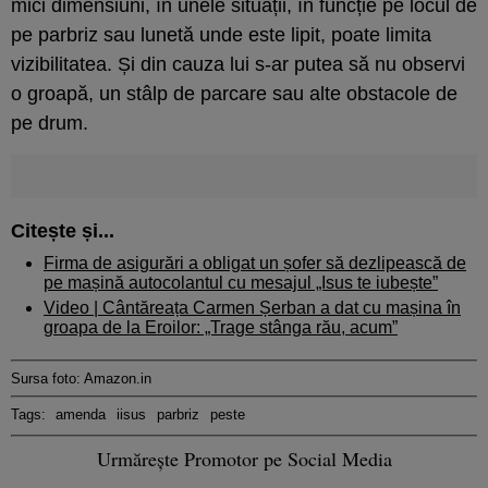
mici dimensiuni, în unele situații, în funcție pe locul de
pe parbriz sau lunetă unde este lipit, poate limita
vizibilitatea. Și din cauza lui s-ar putea să nu observi
o groapă, un stâlp de parcare sau alte obstacole de
pe drum.
Citește și...
Firma de asigurări a obligat un șofer să dezlipească de
pe mașină autocolantul cu mesajul „Isus te iubește”
Video | Cântăreața Carmen Șerban a dat cu mașina în
groapa de la Eroilor: „Trage stânga rău, acum”
Sursa foto: Amazon.in
Tags:
amenda
iisus
parbriz
peste
Urmărește Promotor pe Social Media