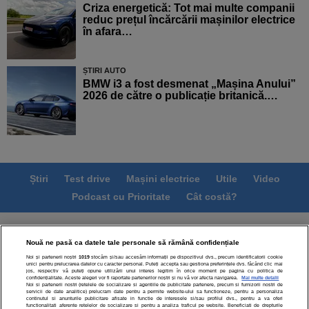
Criza energetică: Tot mai multe companii
reduc prețul încărcării mașinilor electrice
în afara…
ȘTIRI AUTO
BMW i3 a fost desmenat „Mașina Anului”
2026 de către o publicație britanică.…
Știri
Test drive
Mașini electrice
Utile
Video
Podcast cu Prioritate
Cât costă?
Termeni si conditii
Politica de confidentialitate
Nouă ne pasă ca datele tale personale să rămână confidențiale
Politica de cookies
Echipa editorială
Contact
Noi și partenerii noștri
1019
stocăm și/sau accesăm informații pe dispozitivul dvs., precum identificatorii cookie
Modifică Setările
unici pentru prelucrarea datelor cu caracter personal. Puteți accepta sau gestiona preferințele dvs. făcând clic mai
jos, respectiv vă puteți opune utilizării unui interes legitim în orice moment pe pagina cu politica de
confidențialitate. Aceste alegeri vor fi raportate partenerilor noștri și nu vă vor afecta navigarea.
Mai multe detalii
Noi si partenerii nostri (retelele de socializare si agentiile de publicitate partenere, precum si furnizorii nostri de
servicii de date analitice) prelucram date pentru a permite website-ului sa functioneze, pentru a personaliza
continutul si anunturile publicitare afisate in functie de interesele si/sau profilul dvs., pentru a va oferi
functionalitati aferente retelelor de socializare si pentru a analiza traficul pe website. Beneficiati de drepturile