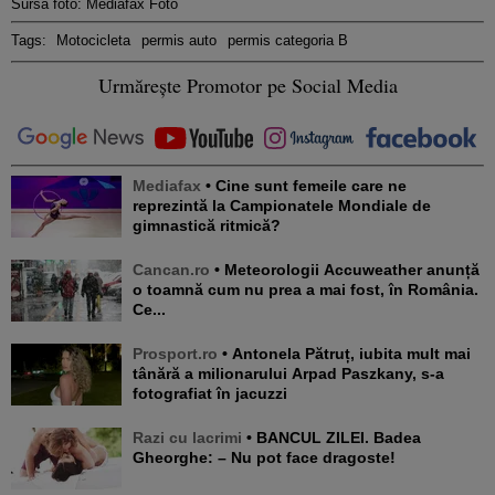
Sursa foto: Mediafax Foto
Tags:
Motocicleta
permis auto
permis categoria B
Urmărește Promotor pe Social Media
Mediafax
• Cine sunt femeile care ne
reprezintă la Campionatele Mondiale de
gimnastică ritmică?
Cancan.ro
• Meteorologii Accuweather anunță
o toamnă cum nu prea a mai fost, în România.
Ce...
Prosport.ro
• Antonela Pătruț, iubita mult mai
tânără a milionarului Arpad Paszkany, s-a
fotografiat în jacuzzi
Razi cu lacrimi
• BANCUL ZILEI. Badea
Gheorghe: – Nu pot face dragoste!