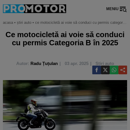
MENIU
acasa
•
știri auto
•
ce motocicletă ai voie să conduci cu permis categoria b în 2025
Ce motocicletă ai voie să conduci
cu permis Categoria B în 2025
Autor:
Radu Țuțulan
03 apr. 2025
Știri auto