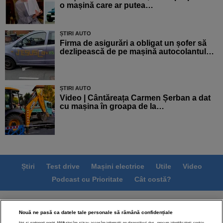
o mașină care ar putea…
ȘTIRI AUTO
Firma de asigurări a obligat un șofer să
dezlipească de pe mașină autocolantul…
ȘTIRI AUTO
Video | Cântăreața Carmen Șerban a dat
cu mașina în groapa de la…
Știri
Test drive
Mașini electrice
Utile
Video
Podcast cu Prioritate
Cât costă?
Termeni si conditii
Politica de confidentialitate
Nouă ne pasă ca datele tale personale să rămână confidențiale
Politica de cookies
Echipa editorială
Contact
Noi și partenerii noștri
1019
stocăm și/sau accesăm informații pe dispozitivul dvs., precum identificatorii cookie