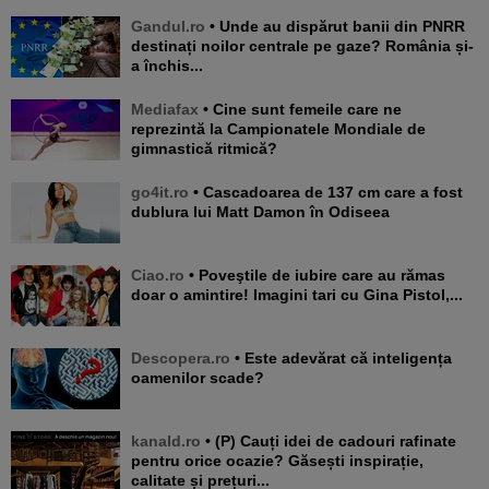
Gandul.ro
• Unde au dispărut banii din PNRR
destinați noilor centrale pe gaze? România și-
a închis...
Mediafax
• Cine sunt femeile care ne
reprezintă la Campionatele Mondiale de
gimnastică ritmică?
go4it.ro
• Cascadoarea de 137 cm care a fost
dublura lui Matt Damon în Odiseea
Ciao.ro
• Poveştile de iubire care au rămas
doar o amintire! Imagini tari cu Gina Pistol,...
Descopera.ro
• Este adevărat că inteligența
oamenilor scade?
kanald.ro
• (P) Cauți idei de cadouri rafinate
pentru orice ocazie? Găsești inspirație,
calitate și prețuri...