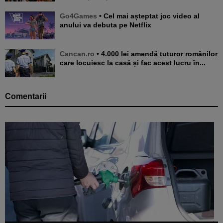
Go4Games
• Cel mai așteptat joc video al
anului va debuta pe Netflix
Cancan.ro
• 4.000 lei amendă tuturor românilor
care locuiesc la casă și fac acest lucru în...
Comentarii