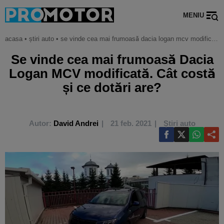
MENIU
acasa
•
știri auto
•
se vinde cea mai frumoasă dacia logan mcv modificată. cât costă și ce dotări are?
Se vinde cea mai frumoasă Dacia
Logan MCV modificată. Cât costă
și ce dotări are?
Autor:
David Andrei
21 feb. 2021
Știri auto