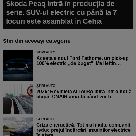
Skoda Peaq intră în producția de
serie. SUV-ul electric cu până la 7
locuri este asamblat în Cehia
Știri din aceeași categorie
ȘTIRI AUTO
Acesta e noul Ford Fathome, un pick-up
100% electric „de buget”. Mai ieftin…
ȘTIRI AUTO
2026: Rovinieta și TollRo intră într-o nouă
etapă. CNAIR anunță când vor fi…
ȘTIRI AUTO
Criza energetică: Tot mai multe companii
reduc prețul încărcării mașinilor electrice
în afara…