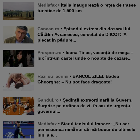
Mediafax
• Italia inaugurează o rețea de trasee
turistice de 1.500 km
Cancan.ro
• Episodul extrem din dosarul lui
Cătălin Avramescu, cercetat de DIICOT: 'A
plecat în pădure...
Prosport.ro
• Ioana Țiriac, vacanță de mega –
lux într-un castel unde o noapte de cazare...
Razi cu lacrimi
• BANCUL ZILEI. Badea
Gheorghe: – Nu pot face dragoste!
Gandul.ro
• Şedinţă extraordinară la Guvern.
Surprize pe ordinea de zi: în caz de urgență,
guvernul...
Mediafax
• Starul tenisului francez: „Nu cer
permisiunea nimănui să mă bucur de ultimele
luni ale...