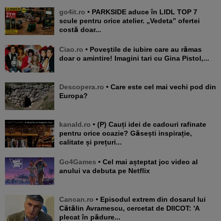
go4it.ro
• PARKSIDE aduce în LIDL TOP 7
scule pentru orice atelier. „Vedeta” ofertei
costă doar...
Ciao.ro
• Poveştile de iubire care au rămas
doar o amintire! Imagini tari cu Gina Pistol,...
Descopera.ro
• Care este cel mai vechi pod din
Europa?
kanald.ro
• (P) Cauți idei de cadouri rafinate
pentru orice ocazie? Găsești inspirație,
calitate și prețuri...
Go4Games
• Cel mai așteptat joc video al
anului va debuta pe Netflix
Cancan.ro
• Episodul extrem din dosarul lui
Cătălin Avramescu, cercetat de DIICOT: 'A
plecat în pădure...