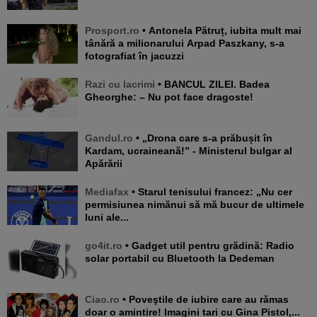
Prosport.ro
• Antonela Pătruț, iubita mult mai
tânără a milionarului Arpad Paszkany, s-a
fotografiat în jacuzzi
Razi cu lacrimi
• BANCUL ZILEI. Badea
Gheorghe: – Nu pot face dragoste!
Gandul.ro
• „Drona care s-a prăbușit în
Kardam, ucraineană!” - Ministerul bulgar al
Apărării
Mediafax
• Starul tenisului francez: „Nu cer
permisiunea nimănui să mă bucur de ultimele
luni ale...
go4it.ro
• Gadget util pentru grădină: Radio
solar portabil cu Bluetooth la Dedeman
Ciao.ro
• Poveştile de iubire care au rămas
doar o amintire! Imagini tari cu Gina Pistol,...