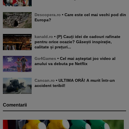
Descopera.ro
• Care este cel mai vechi pod din
Europa?
kanald.ro
• (P) Cauți idei de cadouri rafinate
pentru orice ocazie? Găsești inspirație,
calitate și prețuri...
Go4Games
• Cel mai așteptat joc video al
anului va debuta pe Netflix
Cancan.ro
• ULTIMA ORĂ! A murit într-un
accident teribil!
Comentarii