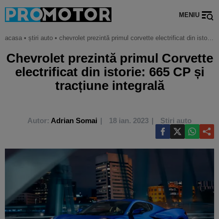
MENIU
acasa
•
știri auto
•
chevrolet prezintă primul corvette electrificat din istorie: 665 cp și tracțiune integrală
Chevrolet prezintă primul Corvette
electrificat din istorie: 665 CP și
tracțiune integrală
Autor:
Adrian Somai
18 ian. 2023
Știri auto