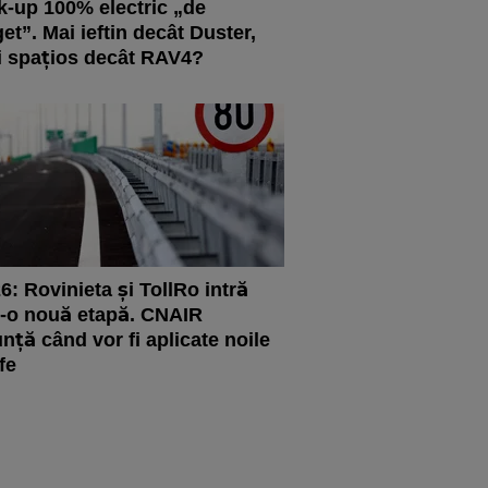
k-up 100% electric „de
et”. Mai ieftin decât Duster,
 spațios decât RAV4?
6: Rovinieta și TollRo intră
r-o nouă etapă. CNAIR
nță când vor fi aplicate noile
ife