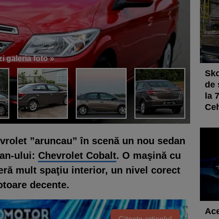
i galeria foto »
Sko
de 
la 
Ce
evrolet ”aruncau” în scenă
un nou sedan
gan-ului:
Chevrolet Cobalt
.
O maşină cu
eră mult spaţiu interior, un nivel corect
motoare decente.
Ace