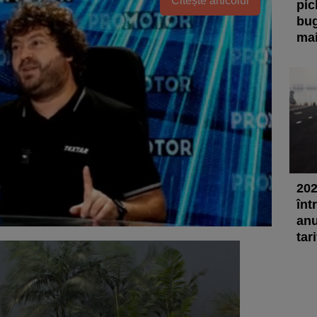
Citește articolul
pic
bug
mai
202
înt
anu
tar