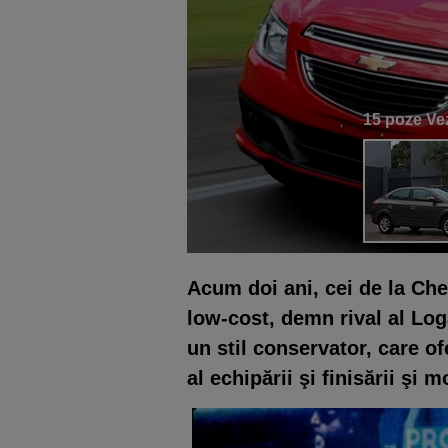
15 poze
Vez
Acum doi ani, cei de la Ch
low-cost, demn rival al Lo
un stil conservator, care of
al echipării şi finisării şi 