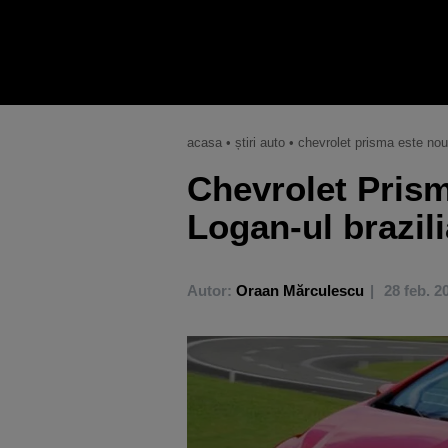
acasa
•
știri auto
•
chevrolet prisma este noul 
Chevrolet Prism
Logan-ul brazil
Autor:
Oraan Mărculescu
28 feb. 2