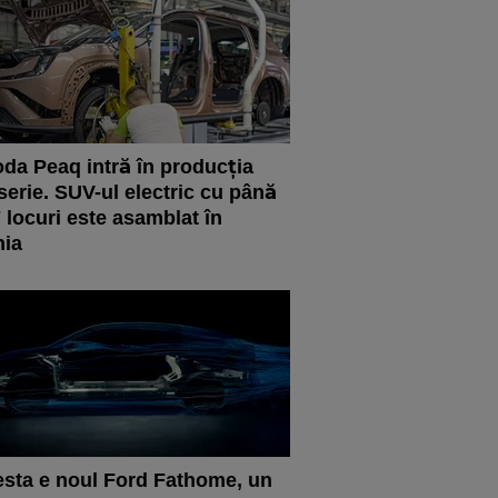
da Peaq intră în producția
serie. SUV-ul electric cu până
7 locuri este asamblat în
hia
sta e noul Ford Fathome, un