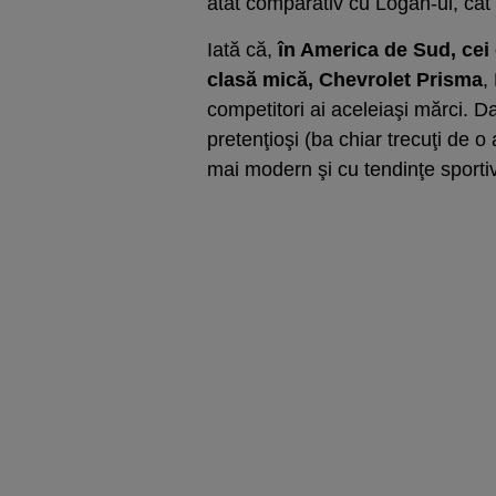
atât comparativ cu Logan-ul, cât 
Iată că,
în America de Sud, cei
clasă mică, Chevrolet Prisma
,
competitori ai aceleiaşi mărci. Dac
pretenţioşi (ba chiar trecuţi de o
mai modern şi cu tendinţe sporti