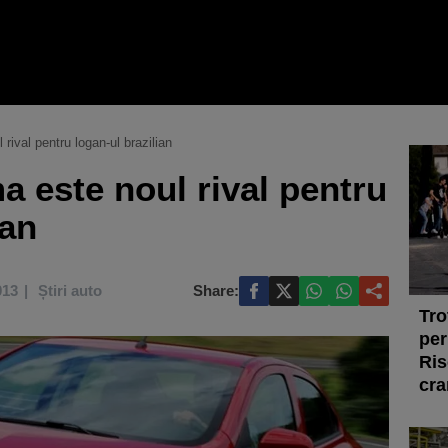
rival pentru logan-ul brazilian
a este noul rival pentru
ian
013
Știri auto
Share:
Tro
per
Ris
cra