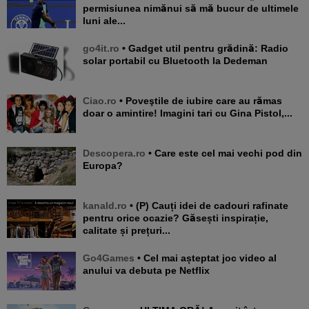
permisiunea nimănui să mă bucur de ultimele
luni ale...
go4it.ro
• Gadget util pentru grădină: Radio
solar portabil cu Bluetooth la Dedeman
Ciao.ro
• Poveştile de iubire care au rămas
doar o amintire! Imagini tari cu Gina Pistol,...
Descopera.ro
• Care este cel mai vechi pod din
Europa?
kanald.ro
• (P) Cauți idei de cadouri rafinate
pentru orice ocazie? Găsești inspirație,
calitate și prețuri...
Go4Games
• Cel mai așteptat joc video al
anului va debuta pe Netflix