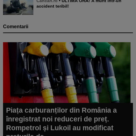
Cancan.ro
• ULTIMA ORĂ! A murit într-un
accident teribil!
Comentarii
Piața carburanților din România a
înregistrat noi reduceri de preț.
Rompetrol și Lukoil au modificat