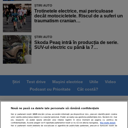
ȘTIRI AUTO
Trotinetele electrice, mai periculoase
decât motocicletele. Riscul de a suferi un
traumatism cranian…
ȘTIRI AUTO
Skoda Peaq intră în producția de serie.
SUV-ul electric cu până la 7…
Știri
Test drive
Mașini electrice
Utile
Video
Podcast cu Prioritate
Cât costă?
Termeni si conditii
Politica de confidentialitate
Nouă ne pasă ca datele tale personale să rămână confidențiale
Politica de cookies
Echipa editorială
Contact
Noi și partenerii noștri
1019
stocăm și/sau accesăm informații pe dispozitivul dvs., precum identificatorii cookie
Modifică Setările
unici pentru prelucrarea datelor cu caracter personal. Puteți accepta sau gestiona preferințele dvs. făcând clic mai
jos, respectiv vă puteți opune utilizării unui interes legitim în orice moment pe pagina cu politica de
confidențialitate. Aceste alegeri vor fi raportate partenerilor noștri și nu vă vor afecta navigarea.
Mai multe detalii
Noi si partenerii nostri (retelele de socializare si agentiile de publicitate partenere, precum si furnizorii nostri de