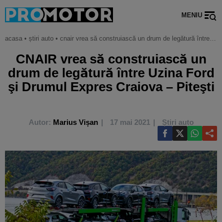
MENIU
acasa
•
știri auto
•
cnair vrea să construiască un drum de legătură între uzina ford şi drumul expres craiova – piteşti
CNAIR vrea să construiască un
drum de legătură între Uzina Ford
şi Drumul Expres Craiova – Piteşti
Autor:
Marius Vișan
17 mai 2021
Știri auto