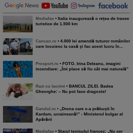
Mediafax
• Italia inaugurează o rețea de trasee
turistice de 1.500 km
Cancan.ro
• 4.000 lei amendă tuturor românilor
care locuiesc la casă și fac acest lucru în...
Prosport.ro
• FOTO. Irina Deleanu, imagini
incendiare: „Îmi place să fiu cât mai naturală”
Razi cu lacrimi
• BANCUL ZILEI. Badea
Gheorghe: – Nu pot face dragoste!
Gandul.ro
• „Drona care s-a prăbușit în
Kardam, ucraineană!” - Ministerul bulgar al
Apărării
Mediafax
• Starul tenisului francez: „Nu cer