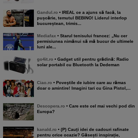
Gandul.ro
• IREAL ce a ajuns să facă, la
pușcărie, temutul BEBINO! Liderul interlop
bucureștean, trimis...
Mediafax
• Starul tenisului francez: „Nu cer
permisiunea nimănui să mă bucur de ultimele
luni ale...
go4it.ro
• Gadget util pentru grădină: Radio
solar portabil cu Bluetooth la Dedeman
Ciao.ro
• Poveştile de iubire care au rămas
doar o amintire! Imagini tari cu Gina Pistol,...
Descopera.ro
• Care este cel mai vechi pod din
Europa?
kanald.ro
• (P) Cauți idei de cadouri rafinate
pentru orice ocazie? Găsești inspirație,