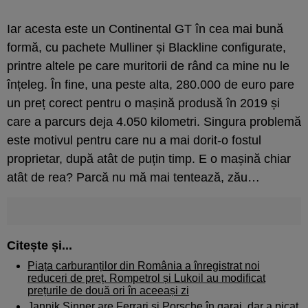
Iar acesta este un Continental GT în cea mai bună
formă, cu pachete Mulliner și Blackline configurate,
printre altele pe care muritorii de rând ca mine nu le
înțeleg. În fine, una peste alta, 280.000 de euro pare
un preț corect pentru o mașină produsă în 2019 și
care a parcurs deja 4.050 kilometri. Singura problemă
este motivul pentru care nu a mai dorit-o fostul
proprietar, după atât de puțin timp. E o mașină chiar
atât de rea? Parcă nu mă mai tentează, zău…
Citește și...
Piața carburanților din România a înregistrat noi
reduceri de preț. Rompetrol și Lukoil au modificat
prețurile de două ori în aceeași zi
Jannik Sinner are Ferrari și Porsche în garaj, dar a picat