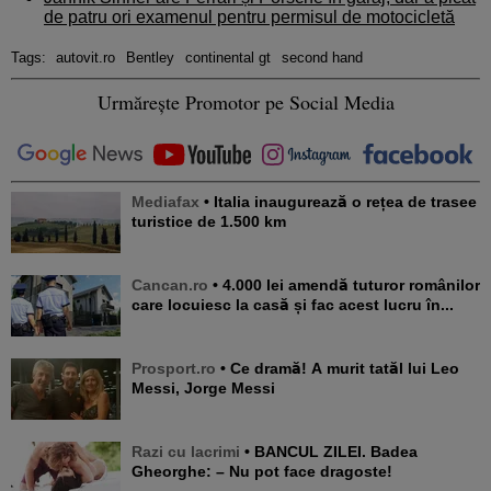
de patru ori examenul pentru permisul de motocicletă
Tags:
autovit.ro
Bentley
continental gt
second hand
Urmărește Promotor pe Social Media
Mediafax
• Italia inaugurează o rețea de trasee
turistice de 1.500 km
Cancan.ro
• 4.000 lei amendă tuturor românilor
care locuiesc la casă și fac acest lucru în...
Prosport.ro
• Ce dramă! A murit tatăl lui Leo
Messi, Jorge Messi
Razi cu lacrimi
• BANCUL ZILEI. Badea
Gheorghe: – Nu pot face dragoste!