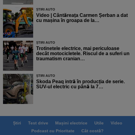
ȘTIRI AUTO
Video | Cântăreața Carmen Șerban a dat
cu mașina în groapa de la…
ȘTIRI AUTO
Trotinetele electrice, mai periculoase
decât motocicletele. Riscul de a suferi un
traumatism cranian…
ȘTIRI AUTO
Skoda Peaq intră în producția de serie.
SUV-ul electric cu până la 7…
Știri
Test drive
Mașini electrice
Utile
Video
Podcast cu Prioritate
Cât costă?