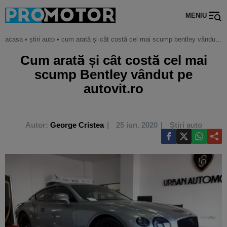
MENIU
acasa
•
știri auto
•
cum arată și cât costă cel mai scump bentley vândut pe autovit.ro
Cum arată și cât costă cel mai
scump Bentley vândut pe
autovit.ro
Autor:
George Cristea
25 iun. 2020
Știri auto