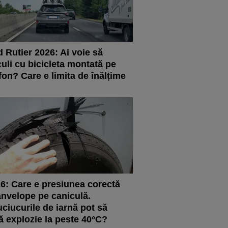
 Rutier 2026: Ai voie să
culi cu bicicleta montată pe
fon? Care e limita de înălțime
6: Care e presiunea corectă
anvelope pe caniculă.
ciucurile de iarnă pot să
ă explozie la peste 40°C?