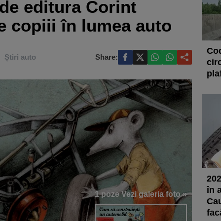
de editura Corint
e copiii în lumea auto
Cod
Știri auto
Share:
cir
pla
202
în 
1 poze
Vezi galeria foto »
Cau
fac