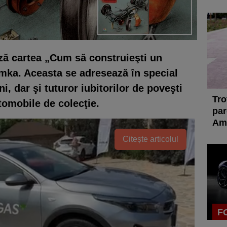
ază cartea „Cum să construieşti un
ka. Aceasta se adresează în special
i, dar şi tuturor iubitorilor de poveşti
Tro
utomobile de colecţie.
par
Ame
Citește articolul
F