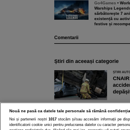
Go4Games
• World of
Warships Legend
sărbătorește 7 an
existență cu activi
festive și recomp
Comentarii
Știri din aceeași categorie
ȘTIRI AUT
CNAIR:
acciden
depăși
ȘTIRI AUT
Mașini
Nouă ne pasă ca datele tale personale să rămână confidenția
proprie
Noi și partenerii noștri
1017
stocăm și/sau accesăm informații pe disp
parcar
identificatorii cookie unici pentru prelucrarea datelor cu caracter person