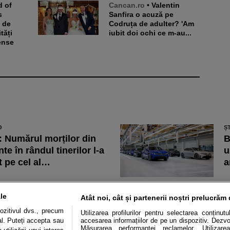
Cancan.ro
• Valentin
s
Sanfira o acuză pe
i de
Codruța de adulter? 'Am
tăți
iubit doi ochi ce m-au...
ense
O
Ș
 Numărul morților din
B
te în rândul tinerilor l-a
u
t pe cel al…
a
O
Ș
le abandonate pot lăsa
F
le
Atât noi, cât și partenerii noștri prelucrăm 
tarii fără locuri de
g
ozitivul dvs., precum
Utilizarea profilurilor pentru selectarea conținut
e de reședință.
2
al. Puteți accepta sau
accesarea informațiilor de pe un dispozitiv. Dezvol
Măsurarea performanței reclamelor. Utilizarea