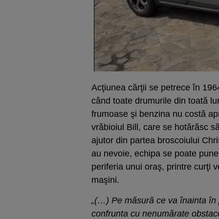
Acţiunea cărţii se petrece în 196
când toate drumurile din toată 
frumoase şi benzina nu costă apr
vrăbioiul Bill, care se hotărăsc
ajutor din partea broscoiului Chri
au nevoie, echipa se poate pune v
periferia unui oraş, printre curţi 
maşini.
„(…) Pe măsură ce va înainta în po
confrunta cu nenumărate obstacole