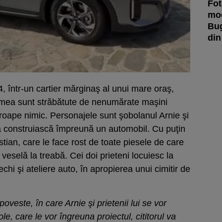
Fot
mod
Bug
din
4, într-un cartier mărginaş al unui mare oraş,
lumea sunt străbătute de nenumărate maşini
oape nimic. Personajele sunt şobolanul Arnie şi
 să construiască împreună un automobil. Cu puţin
stian, care le face rost de toate piesele de care
eselă la treabă. Cei doi prieteni locuiesc la
vechi şi ateliere auto, în apropierea unui cimitir de
veste, în care Arnie şi prietenii lui se vor
, care le vor îngreuna proiectul, cititorul va