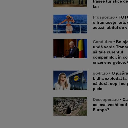
trasee turistice d
km
Prosport.ro
• FOTO. E de-
o frumusețe rară, 
acuză iubitul de v
Gandul.ro
• Bolojan dă
undă verde Transe
să taie curentul
companiilor, în co
crizei energetice. 
go4it.ro
• O jucărie din
Lidl a explodat la
căldură: copil cu 
piele
Descopera.ro
• Care este
cel mai vechi pod
Europa?