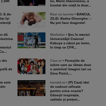
e 1.500
lui, Mario Diaconescu, a
încetat din viață la doar...
Razi cu lacrimi
• BANCUL
dar își
ZILEI. Badea Gheorghe: –
iolență
Nu pot face dragoste!
Mediafax
• Șoc în meciul
lectrica
Universității Craiova!
Kabuye a căzut pe teren,
ntextul
în timp ce CFR...
Cu...
Ciao.ro
• Poveştile de
iubire care au rămas doar
grefă de
o amintire! Imagini tari cu
Gina Pistol,...
kanald.ro
• (P) Cauți idei
 din
de cadouri rafinate
pentru orice ocazie?
Găsești inspirație,
calitate și prețuri...