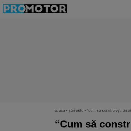
acasa
•
știri auto
•
“cum să construieşti un automo
“Cum să constru