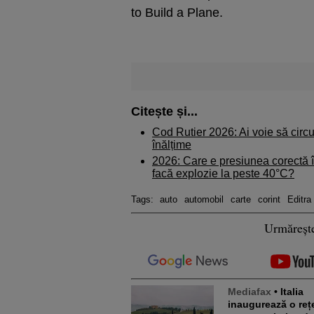
to Build a Plane.
Citește și...
Cod Rutier 2026: Ai voie să circu
înălțime
2026: Care e presiunea corectă î
facă explozie la peste 40°C?
Tags:
auto
automobil
carte
corint
Editra
Urmăreșt
Mediafax
• Italia
inaugurează o reț