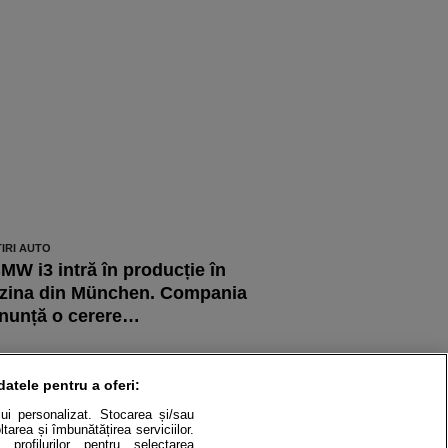
TIRI AUTO
MW i3 intră în producție în
zina din München. Compania
nunță o cerere…
TIRI AUTO
inal de drum pentru actuala
datele pentru a oferi:
enerație de BMW X5. Ultimele
ului personalizat. Stocarea și/sau
00 de unități…
tarea și îmbunătățirea serviciilor.
 profilurilor pentru selectarea