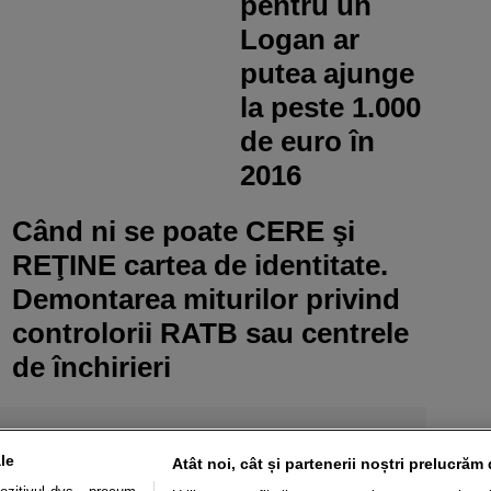
pentru un
Logan ar
putea ajunge
la peste 1.000
de euro în
2016
Când ni se poate CERE şi
REŢINE cartea de identitate.
Demontarea miturilor privind
controlorii RATB sau centrele
de închirieri
le
Atât noi, cât și partenerii noștri prelucrăm 