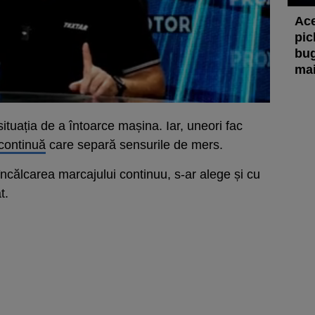
Ace
pic
bug
mai
 situația de a întoarce mașina. Iar, uneori fac
 continuă
care separă sensurile de mers.
ncălcarea marcajului continuu, s-ar alege și cu
t.