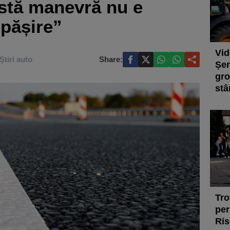
stă manevră nu e
pășire”
Vid
Știri auto
Share:
Șer
gro
stâ
Tro
per
Ris