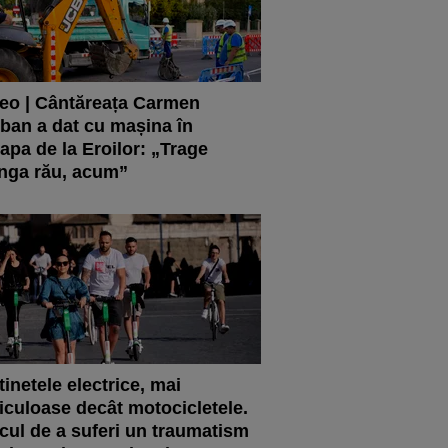
eo | Cântăreața Carmen
ban a dat cu mașina în
apa de la Eroilor: „Trage
nga rău, acum”
tinetele electrice, mai
iculoase decât motocicletele.
cul de a suferi un traumatism