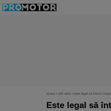
acasa
•
știri auto
•
este legal să întorci maș
Este legal să în