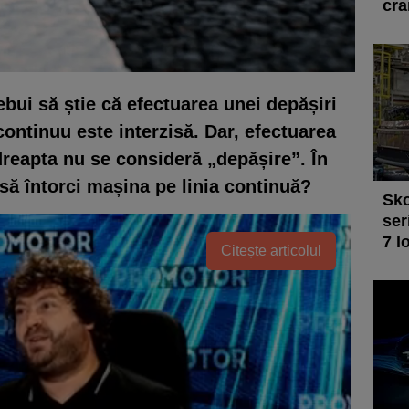
cra
ebui să știe că efectuarea unei depășiri
continuu este interzisă. Dar, efectuarea
 dreapta nu se consideră „depășire”. În
 să întorci mașina pe linia continuă?
Sko
ser
7 l
Citește articolul