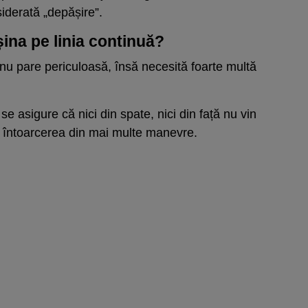
iderată „depășire”.
șina pe linia continuă?
u pare periculoasă, însă necesită foarte multă
se asigure că nici din spate, nici din față nu vin
e întoarcerea din mai multe manevre.