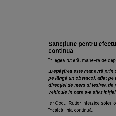
Sancțiune pentru efectua
continuă
În legea rutieră, manevra de depăș
„
Depășirea este manevră prin ca
pe lângă un obstacol, aflat pe 
direcției de mers și ieșirea de
vehicule în care s-a aflat inițial
Iar Codul Rutier interzice
șoferilo
încalcă linia continuă.