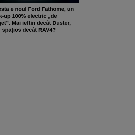
sta e noul Ford Fathome, un
k-up 100% electric „de
et”. Mai ieftin decât Duster,
 spațios decât RAV4?