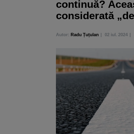
continuă? Acea
considerată „de
Autor:
Radu Țuțulan
02 iul. 2024