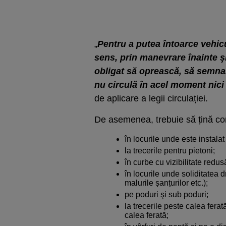
„
Pentru a putea întoarce vehicu
sens, prin manevrare înainte şi
obligat să oprească, să semnali
nu circulă în acel moment nici
de aplicare a legii circulației.
De asemenea, trebuie să țină con
în locurile unde este instalat
la trecerile pentru pietoni;
în curbe cu vizibilitate redus
în locurile unde soliditatea d
malurile șanțurilor etc.);
pe poduri şi sub poduri;
la trecerile peste calea fera
calea ferată;