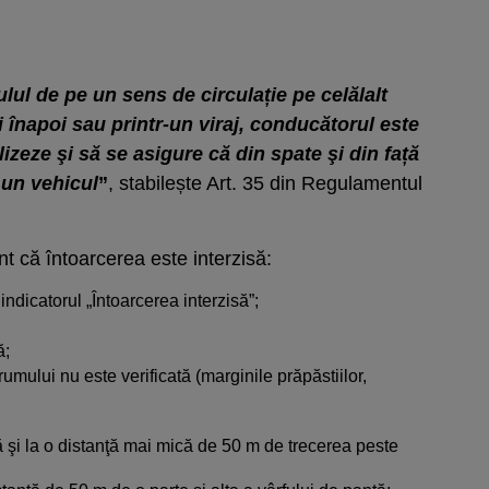
lul de pe un sens de circulație pe celălalt
 înapoi sau printr-un viraj, conducătorul este
zeze şi să se asigure că din spate şi din față
 un vehicul
”
, stabilește Art. 35 din Regulamentul
t că întoarcerea este interzisă:
 indicatorul „Întoarcerea interzisă”;
ă;
rumului nu este verificată (marginile prăpăstiilor,
tă şi la o distanţă mai mică de 50 m de trecerea peste