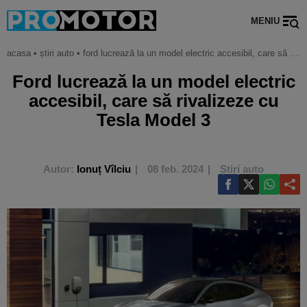
MENIU
acasa
•
știri auto
•
ford lucrează la un model electric accesibil, care să rivalizeze cu tesla model 3
Ford lucrează la un model electric
accesibil, care să rivalizeze cu
Tesla Model 3
Autor:
Ionuț Vîlciu
08 feb. 2024
Știri auto