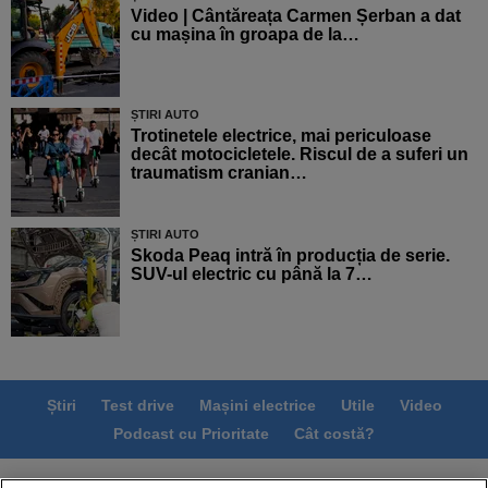
Video | Cântăreața Carmen Șerban a dat
cu mașina în groapa de la…
ȘTIRI AUTO
Trotinetele electrice, mai periculoase
decât motocicletele. Riscul de a suferi un
traumatism cranian…
ȘTIRI AUTO
Skoda Peaq intră în producția de serie.
SUV-ul electric cu până la 7…
Știri
Test drive
Mașini electrice
Utile
Video
Podcast cu Prioritate
Cât costă?
Termeni si conditii
Politica de confidentialitate