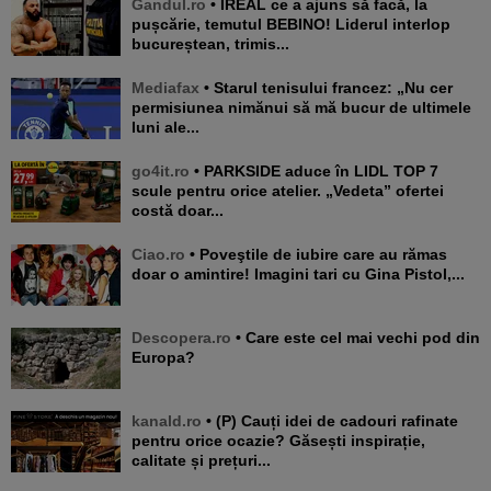
Gandul.ro
• IREAL ce a ajuns să facă, la
pușcărie, temutul BEBINO! Liderul interlop
bucureștean, trimis...
Mediafax
• Starul tenisului francez: „Nu cer
permisiunea nimănui să mă bucur de ultimele
luni ale...
go4it.ro
• PARKSIDE aduce în LIDL TOP 7
scule pentru orice atelier. „Vedeta” ofertei
costă doar...
Ciao.ro
• Poveştile de iubire care au rămas
doar o amintire! Imagini tari cu Gina Pistol,...
Descopera.ro
• Care este cel mai vechi pod din
Europa?
kanald.ro
• (P) Cauți idei de cadouri rafinate
pentru orice ocazie? Găsești inspirație,
calitate și prețuri...