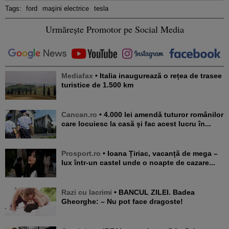
Tags:
ford
maşini electrice
tesla
Urmărește Promotor pe Social Media
Mediafax
• Italia inaugurează o rețea de trasee
turistice de 1.500 km
Cancan.ro
• 4.000 lei amendă tuturor românilor
care locuiesc la casă și fac acest lucru în...
Prosport.ro
• Ioana Țiriac, vacanță de mega –
lux într-un castel unde o noapte de cazare...
Razi cu lacrimi
• BANCUL ZILEI. Badea
Gheorghe: – Nu pot face dragoste!