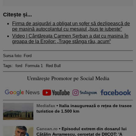
Citește și...
Firma de asigurări a obligat un șofer să dezlipească de
pe mașină autocolantul cu mesajul „Isus te iubește”
Video | Cântăreața Carmen Șerban a dat cu mașina în
groapa de la Eroilor: „Trage stânga rău, acum”
Sursa foto: Ford
Tags:
ford
Formula 1
Red Bull
Urmărește Promotor pe Social Media
Mediafax
• Italia inaugurează o rețea de trasee
turistice de 1.500 km
Cancan.ro
• Episodul extrem din dosarul lui
Cătălin Avramescu, cercetat de DIICOT: 'A