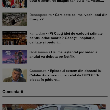
doar o amintire! Imagini tari cu Gina Pistol,...
Descopera.ro
• Care este cel mai vechi pod din
Europa?
kanald.ro
• (P) Cauți idei de cadouri rafinate
pentru orice ocazie? Găsești inspirație,
calitate și prețuri...
Go4Games
• Cel mai așteptat joc video al
anului va debuta pe Netflix
Cancan.ro
• Episodul extrem din dosarul lui
Cătălin Avramescu, cercetat de DIICOT: 'A
plecat în pădure...
Comentarii