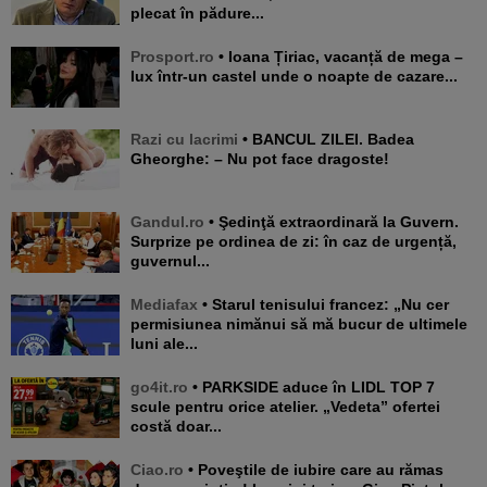
plecat în pădure...
Prosport.ro
• Ioana Țiriac, vacanță de mega –
lux într-un castel unde o noapte de cazare...
Razi cu lacrimi
• BANCUL ZILEI. Badea
Gheorghe: – Nu pot face dragoste!
Gandul.ro
• Şedinţă extraordinară la Guvern.
Surprize pe ordinea de zi: în caz de urgență,
guvernul...
Mediafax
• Starul tenisului francez: „Nu cer
permisiunea nimănui să mă bucur de ultimele
luni ale...
go4it.ro
• PARKSIDE aduce în LIDL TOP 7
scule pentru orice atelier. „Vedeta” ofertei
costă doar...
Ciao.ro
• Poveştile de iubire care au rămas