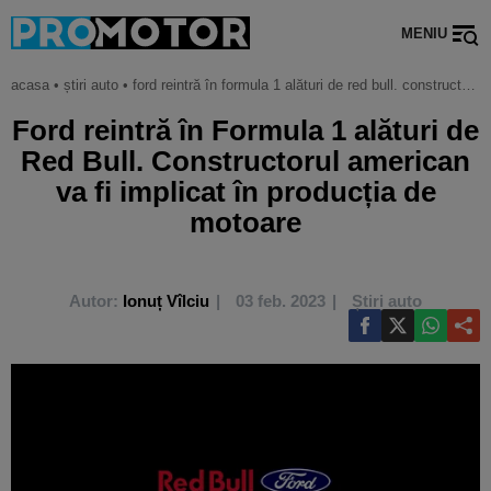
MENIU
acasa
•
știri auto
•
ford reintră în formula 1 alături de red bull. constructorul american va fi implicat în producția de motoare
Ford reintră în Formula 1 alături de
Red Bull. Constructorul american
va fi implicat în producția de
motoare
Autor:
Ionuț Vîlciu
03 feb. 2023
Știri auto