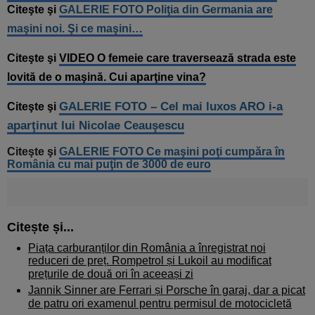
Citeşte şi
GALERIE FOTO Poliţia din Germania are
maşini noi. Şi ce maşini…
Citeşte şi
VIDEO O femeie care traversează strada este
lovită de o maşină. Cui aparţine vina?
GALERIE FOTO – Cel mai luxos ARO i-a
Citeşte şi
aparţinut lui Nicolae Ceauşescu
Citeşte şi
GALERIE FOTO Ce maşini poţi cumpăra în
România cu mai puţin de 3000 de euro
Citește și...
Piața carburanților din România a înregistrat noi
reduceri de preț. Rompetrol și Lukoil au modificat
prețurile de două ori în aceeași zi
Jannik Sinner are Ferrari și Porsche în garaj, dar a picat
de patru ori examenul pentru permisul de motocicletă