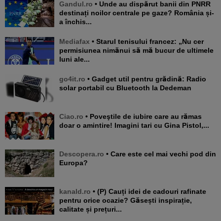
Gandul.ro
• Unde au dispărut banii din PNRR
destinați noilor centrale pe gaze? România și-
a închis...
Mediafax
• Starul tenisului francez: „Nu cer
permisiunea nimănui să mă bucur de ultimele
luni ale...
go4it.ro
• Gadget util pentru grădină: Radio
solar portabil cu Bluetooth la Dedeman
Ciao.ro
• Poveştile de iubire care au rămas
doar o amintire! Imagini tari cu Gina Pistol,...
Descopera.ro
• Care este cel mai vechi pod din
Europa?
kanald.ro
• (P) Cauți idei de cadouri rafinate
pentru orice ocazie? Găsești inspirație,
calitate și prețuri...