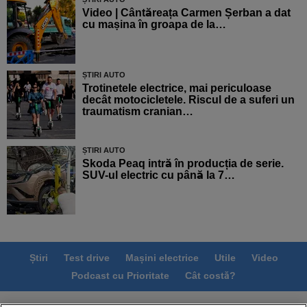
Video | Cântăreața Carmen Șerban a dat
cu mașina în groapa de la…
ȘTIRI AUTO
Trotinetele electrice, mai periculoase
decât motocicletele. Riscul de a suferi un
traumatism cranian…
ȘTIRI AUTO
Skoda Peaq intră în producția de serie.
SUV-ul electric cu până la 7…
Știri
Test drive
Mașini electrice
Utile
Video
Podcast cu Prioritate
Cât costă?
Termeni si conditii
Politica de confidentialitate