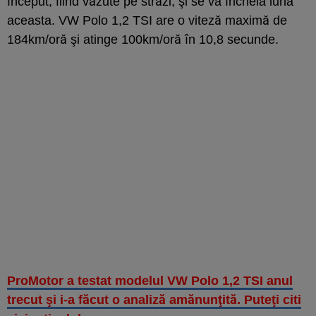
început, fiind văzute pe străzi, şi se va încheia luna
aceasta. VW Polo 1,2 TSI are o viteză maximă de
184km/oră şi atinge 100km/oră în 10,8 secunde.
ProMotor a testat modelul VW Polo 1,2 TSI anul
trecut şi i-a făcut o analiză amănunţită. Puteţi citi