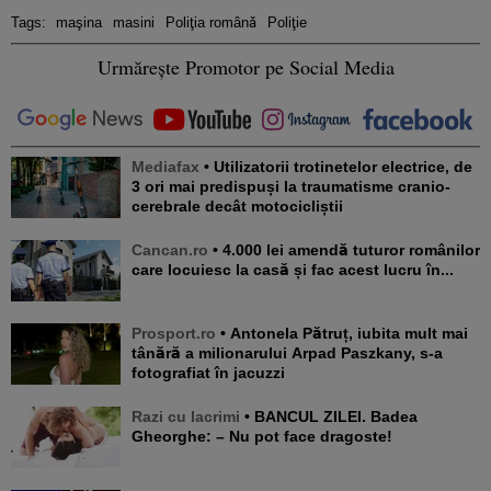
Tags:
maşina
masini
Poliţia română
Poliţie
Urmărește Promotor pe Social Media
Mediafax
• Utilizatorii trotinetelor electrice, de
3 ori mai predispuși la traumatisme cranio-
cerebrale decât motocicliștii
Cancan.ro
• 4.000 lei amendă tuturor românilor
care locuiesc la casă și fac acest lucru în...
Prosport.ro
• Antonela Pătruț, iubita mult mai
tânără a milionarului Arpad Paszkany, s-a
fotografiat în jacuzzi
Razi cu lacrimi
• BANCUL ZILEI. Badea
Gheorghe: – Nu pot face dragoste!