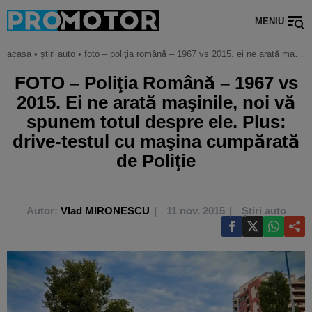
MENIU
acasa
•
știri auto
•
foto – poliţia română – 1967 vs 2015. ei ne arată maşinile, noi vă spunem totul despre ele. plus: drive-testul cu maşina cumpărată de poliţie
FOTO – Poliţia Română – 1967 vs
2015. Ei ne arată maşinile, noi vă
spunem totul despre ele. Plus:
drive-testul cu maşina cumpărată
de Poliţie
Autor:
Vlad MIRONESCU
11 nov. 2015
Știri auto