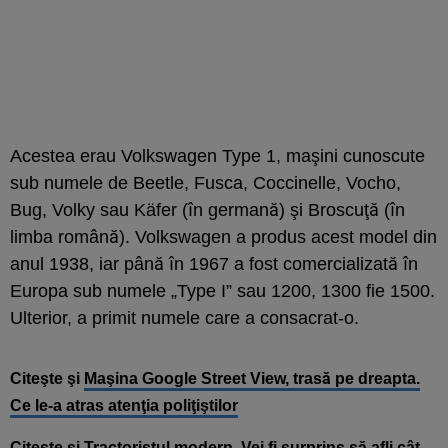
Acestea erau Volkswagen Type 1, maşini cunoscute
sub numele de Beetle, Fusca, Coccinelle, Vocho,
Bug, Volky sau Käfer (în germană) şi Broscuţă (în
limba română). Volkswagen a produs acest model din
anul 1938, iar până în 1967 a fost comercializată în
Europa sub numele „Type I” sau 1200, 1300 fie 1500.
Ulterior, a primit numele care a consacrat-o.
Citeşte şi
Maşina Google Street View, trasă pe dreapta.
Ce le-a atras atenţia poliţiştilor
Citeşte şi
Tractoristul modern. Vei fi surprins să afli cât