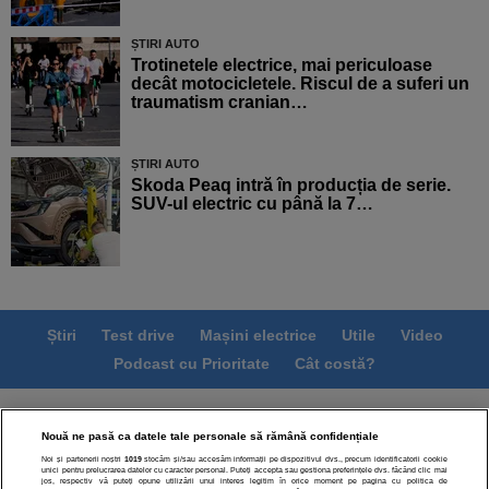
ȘTIRI AUTO
Trotinetele electrice, mai periculoase
decât motocicletele. Riscul de a suferi un
traumatism cranian…
ȘTIRI AUTO
Skoda Peaq intră în producția de serie.
SUV-ul electric cu până la 7…
Știri
Test drive
Mașini electrice
Utile
Video
Podcast cu Prioritate
Cât costă?
Termeni si conditii
Politica de confidentialitate
Nouă ne pasă ca datele tale personale să rămână confidențiale
Politica de cookies
Echipa editorială
Contact
Noi și partenerii noștri
1019
stocăm și/sau accesăm informații pe dispozitivul dvs., precum identificatorii cookie
Modifică Setările
unici pentru prelucrarea datelor cu caracter personal. Puteți accepta sau gestiona preferințele dvs. făcând clic mai
jos, respectiv vă puteți opune utilizării unui interes legitim în orice moment pe pagina cu politica de