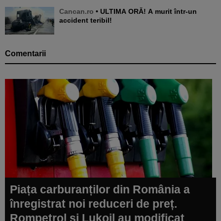
Cancan.ro
• ULTIMA ORĂ! A murit într-un
accident teribil!
Comentarii
Piața carburanților din România a
înregistrat noi reduceri de preț.
Rompetrol și Lukoil au modificat