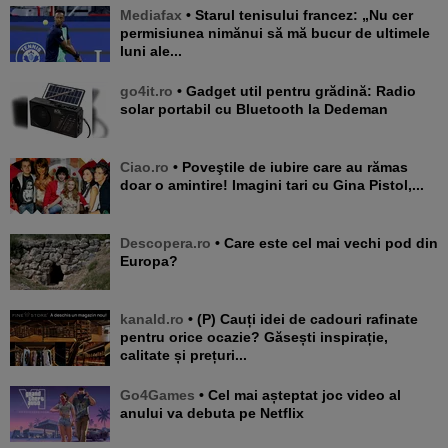
Mediafax
• Starul tenisului francez: „Nu cer
permisiunea nimănui să mă bucur de ultimele
luni ale...
go4it.ro
• Gadget util pentru grădină: Radio
solar portabil cu Bluetooth la Dedeman
Ciao.ro
• Poveştile de iubire care au rămas
doar o amintire! Imagini tari cu Gina Pistol,...
Descopera.ro
• Care este cel mai vechi pod din
Europa?
kanald.ro
• (P) Cauți idei de cadouri rafinate
pentru orice ocazie? Găsești inspirație,
calitate și prețuri...
Go4Games
• Cel mai așteptat joc video al
anului va debuta pe Netflix