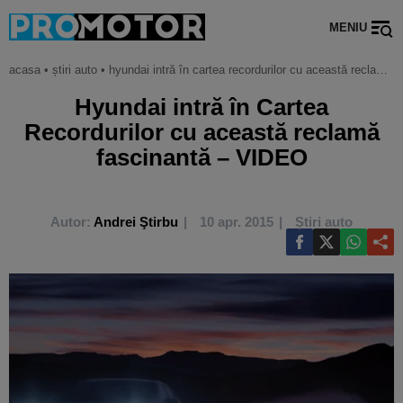
MENIU
acasa
•
știri auto
•
hyundai intră în cartea recordurilor cu această reclamă fascinantă – video
Hyundai intră în Cartea
Recordurilor cu această reclamă
fascinantă – VIDEO
Autor:
Andrei Ştirbu
10 apr. 2015
Știri auto