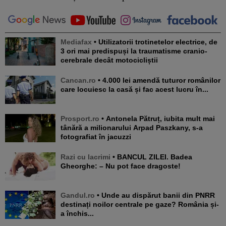
Mediafax
• Utilizatorii trotinetelor electrice, de
3 ori mai predispuși la traumatisme cranio-
cerebrale decât motocicliștii
Cancan.ro
• 4.000 lei amendă tuturor românilor
care locuiesc la casă și fac acest lucru în...
Prosport.ro
• Antonela Pătruț, iubita mult mai
tânără a milionarului Arpad Paszkany, s-a
fotografiat în jacuzzi
Razi cu lacrimi
• BANCUL ZILEI. Badea
Gheorghe: – Nu pot face dragoste!
Gandul.ro
• Unde au dispărut banii din PNRR
destinați noilor centrale pe gaze? România și-
a închis...