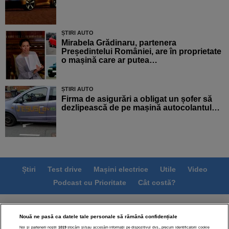
ȘTIRI AUTO
Mirabela Grădinaru, partenera
Președintelui României, are în proprietate
o mașină care ar putea…
ȘTIRI AUTO
Firma de asigurări a obligat un șofer să
dezlipească de pe mașină autocolantul…
Știri
Test drive
Mașini electrice
Utile
Video
Podcast cu Prioritate
Cât costă?
Termeni si conditii
Politica de confidentialitate
Nouă ne pasă ca datele tale personale să rămână confidențiale
Politica de cookies
Echipa editorială
Contact
Noi și partenerii noștri
1019
stocăm și/sau accesăm informații pe dispozitivul dvs., precum identificatorii cookie