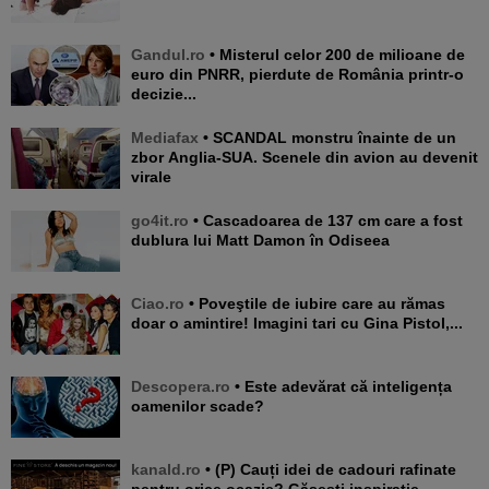
Gandul.ro
• Misterul celor 200 de milioane de
euro din PNRR, pierdute de România printr-o
decizie...
Mediafax
• SCANDAL monstru înainte de un
zbor Anglia-SUA. Scenele din avion au devenit
virale
go4it.ro
• Cascadoarea de 137 cm care a fost
dublura lui Matt Damon în Odiseea
Ciao.ro
• Poveştile de iubire care au rămas
doar o amintire! Imagini tari cu Gina Pistol,...
Descopera.ro
• Este adevărat că inteligența
oamenilor scade?
kanald.ro
• (P) Cauți idei de cadouri rafinate
pentru orice ocazie? Găsești inspirație,