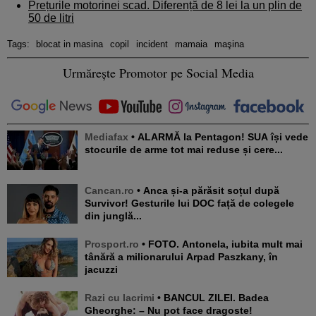
Prețurile motorinei scad. Diferență de 8 lei la un plin de
50 de litri
Tags:
blocat in masina
copil
incident
mamaia
maşina
Urmărește Promotor pe Social Media
Mediafax
• ALARMĂ la Pentagon! SUA își vede
stocurile de arme tot mai reduse și cere...
Cancan.ro
• Anca și-a părăsit soțul după
Survivor! Gesturile lui DOC față de colegele
din junglă...
Prosport.ro
• FOTO. Antonela, iubita mult mai
tânără a milionarului Arpad Paszkany, în
jacuzzi
Razi cu lacrimi
• BANCUL ZILEI. Badea
Gheorghe: – Nu pot face dragoste!