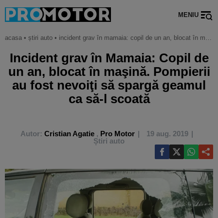
MENIU
acasa
•
știri auto
•
incident grav în mamaia: copil de un an, blocat în maşină. pompierii au fost nevoiţi să spargă geamul ca să-l scoată
Incident grav în Mamaia: Copil de
un an, blocat în maşină. Pompierii
au fost nevoiţi să spargă geamul
ca să-l scoată
Autor:
Cristian Agatie
,
Pro Motor
19 aug. 2019
Știri auto