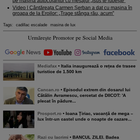
pe mașină autocolantul cu mesajul „Isus te iubește”
Video | Cântăreața Carmen Șerban a dat cu mașina în
groapa de la Eroilor: „Trage stânga rău, acum”
Tags:
cadillac escalade
masina de lux
Urmărește Promotor pe Social Media
Mediafax
• Italia inaugurează o rețea de trasee
turistice de 1.500 km
Cancan.ro
• Episodul extrem din dosarul lui
Cătălin Avramescu, cercetat de DIICOT: 'A
plecat în pădure...
Prosport.ro
• Ioana Țiriac, vacanță de mega –
lux într-un castel unde o noapte de cazare...
Razi cu lacrimi
• BANCUL ZILEI. Badea