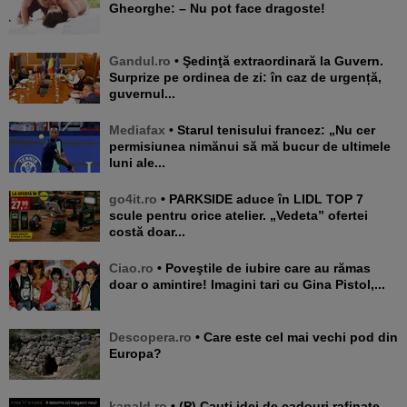
Gheorghe: – Nu pot face dragoste!
Gandul.ro
• Şedinţă extraordinară la Guvern.
Surprize pe ordinea de zi: în caz de urgență,
guvernul...
Mediafax
• Starul tenisului francez: „Nu cer
permisiunea nimănui să mă bucur de ultimele
luni ale...
go4it.ro
• PARKSIDE aduce în LIDL TOP 7
scule pentru orice atelier. „Vedeta” ofertei
costă doar...
Ciao.ro
• Poveştile de iubire care au rămas
doar o amintire! Imagini tari cu Gina Pistol,...
Descopera.ro
• Care este cel mai vechi pod din
Europa?
kanald.ro
• (P) Cauți idei de cadouri rafinate