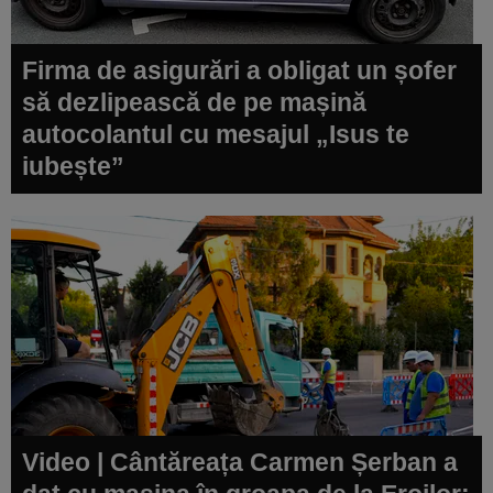
Firma de asigurări a obligat un șofer
să dezlipească de pe mașină
autocolantul cu mesajul „Isus te
iubește”
Video | Cântăreața Carmen Șerban a