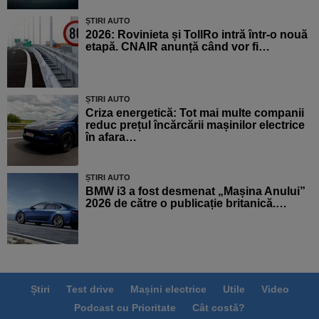
ȘTIRI AUTO
2026: Rovinieta și TollRo intră într-o nouă
etapă. CNAIR anunță când vor fi…
ȘTIRI AUTO
Criza energetică: Tot mai multe companii
reduc prețul încărcării mașinilor electrice
în afara…
ȘTIRI AUTO
BMW i3 a fost desmenat „Mașina Anului”
2026 de către o publicație britanică.…
Știri
Test drive
Mașini electrice
Utile
Video
Podcast cu Prioritate
Cât costă?