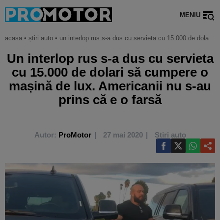
MENIU
acasa
•
știri auto
•
un interlop rus s-a dus cu servieta cu 15.000 de dolari să cumpere o mașină de lux. americanii nu s-au prins că e o farsă
Un interlop rus s-a dus cu servieta
cu 15.000 de dolari să cumpere o
mașină de lux. Americanii nu s-au
prins că e o farsă
Autor:
ProMotor
27 mai 2020
Știri auto