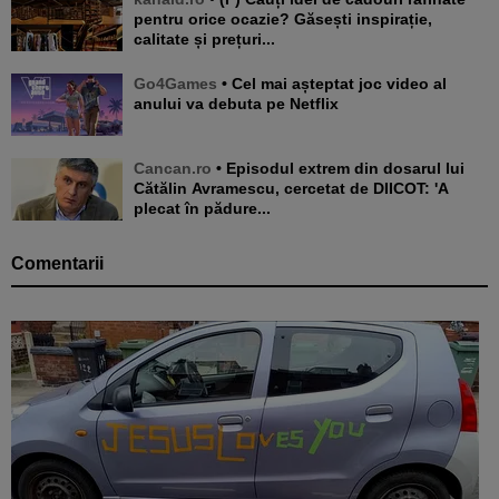
pentru orice ocazie? Găsești inspirație,
calitate și prețuri...
Go4Games
• Cel mai așteptat joc video al
anului va debuta pe Netflix
Cancan.ro
• Episodul extrem din dosarul lui
Cătălin Avramescu, cercetat de DIICOT: 'A
plecat în pădure...
Comentarii