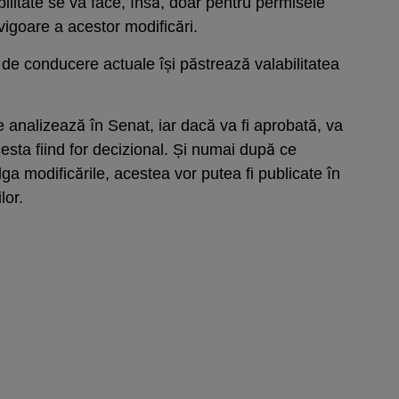
ilitate se va face, însă, doar pentru permisele
vigoare a acestor modificări.
de conducere actuale își păstrează valabilitatea
 analizează în Senat, iar dacă va fi aprobată, va
esta fiind for decizional. Și numai după ce
a modificările, acestea vor putea fi publicate în
lor.