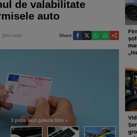
l de valabilitate
rmisele auto
Fir
Știri auto
Share:
șof
maș
„Is
Vid
3 poze
Vezi galeria foto »
Șer
gro