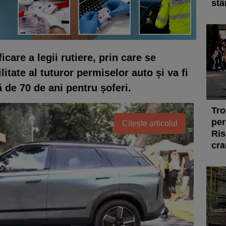
stâ
care a legii rutiere, prin care se
itate al tuturor permiselor auto și va fi
 de 70 de ani pentru șoferi.
Tro
per
Citește articolul
Ris
cra