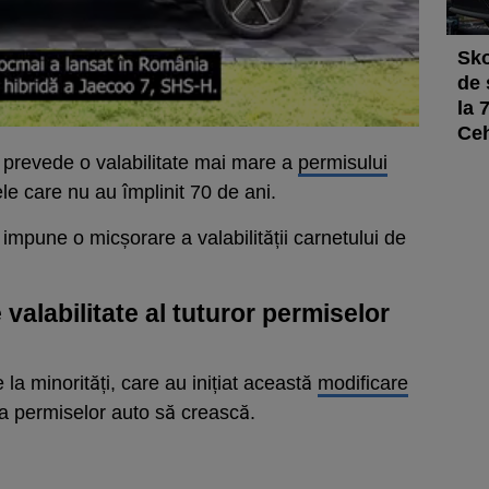
Sko
de 
la 
Ce
 prevede o valabilitate mai mare a
permisului
e care nu au împlinit 70 de ani.
 impune o micșorare a valabilității carnetului de
alabilitate al tuturor permiselor
a minorități, care au inițiat această
modificare
tea permiselor auto să crească.