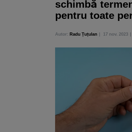
schimbă termenu
pentru toate pe
Autor:
Radu Țuțulan
17 nov. 2023