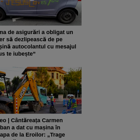
ma de asigurări a obligat un
er să dezlipească de pe
ină autocolantul cu mesajul
us te iubește”
eo | Cântăreața Carmen
ban a dat cu mașina în
apa de la Eroilor: „Trage