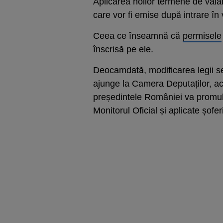
Aplicarea noilor termene de valab
care vor fi emise după intrare în 
Ceea ce înseamnă că
permisele
înscrisă pe ele.
Deocamdată, modificarea legii se
ajunge la Camera Deputaților, ac
președintele României va promulg
Monitorul Oficial și aplicate șoferi