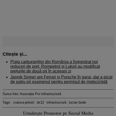
Citește și...
Piața carburanților din România a înregistrat noi
reduceri de preț. Rompetrol și Lukoil au modificat
prețurile de două ori în aceeași zi
Jannik Sinner are Ferrari și Porsche în garaj, dar a picat
de patru ori examenul pentru permisul de motocicletă
Sursa foto: Asociația Pro Infrastructură
Tags:
craiova-pitesti
dx12
infrastructură
lucian bode
Urmărește Promotor pe Social Media