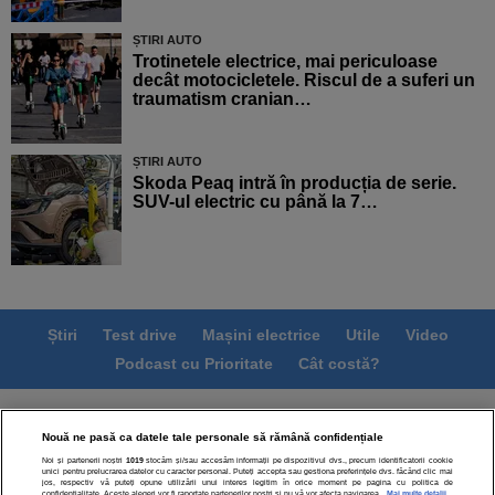
ȘTIRI AUTO
Trotinetele electrice, mai periculoase
decât motocicletele. Riscul de a suferi un
traumatism cranian…
ȘTIRI AUTO
Skoda Peaq intră în producția de serie.
SUV-ul electric cu până la 7…
Știri
Test drive
Mașini electrice
Utile
Video
Podcast cu Prioritate
Cât costă?
Termeni si conditii
Politica de confidentialitate
Nouă ne pasă ca datele tale personale să rămână confidențiale
Politica de cookies
Echipa editorială
Contact
Noi și partenerii noștri
1019
stocăm și/sau accesăm informații pe dispozitivul dvs., precum identificatorii cookie
Modifică Setările
unici pentru prelucrarea datelor cu caracter personal. Puteți accepta sau gestiona preferințele dvs. făcând clic mai
jos, respectiv vă puteți opune utilizării unui interes legitim în orice moment pe pagina cu politica de
confidențialitate. Aceste alegeri vor fi raportate partenerilor noștri și nu vă vor afecta navigarea.
Mai multe detalii