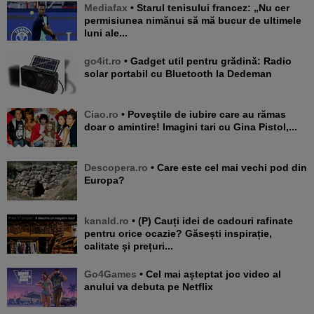
Mediafax
• Starul tenisului francez: „Nu cer
permisiunea nimănui să mă bucur de ultimele
luni ale...
go4it.ro
• Gadget util pentru grădină: Radio
solar portabil cu Bluetooth la Dedeman
Ciao.ro
• Poveştile de iubire care au rămas
doar o amintire! Imagini tari cu Gina Pistol,...
Descopera.ro
• Care este cel mai vechi pod din
Europa?
kanald.ro
• (P) Cauți idei de cadouri rafinate
pentru orice ocazie? Găsești inspirație,
calitate și prețuri...
Go4Games
• Cel mai așteptat joc video al
anului va debuta pe Netflix