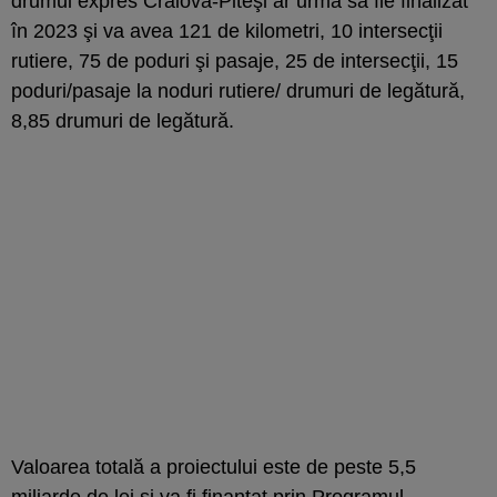
drumul expres Craiova-Piteşi ar urma să fie finalizat
în 2023 şi va avea 121 de kilometri, 10 intersecţii
rutiere, 75 de poduri şi pasaje, 25 de intersecţii, 15
poduri/pasaje la noduri rutiere/ drumuri de legătură,
8,85 drumuri de legătură.
Valoarea totală a proiectului este de peste 5,5
miliarde de lei şi va fi finanţat prin Programul