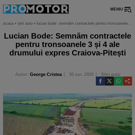
MENIU
acasa
•
știri auto
•
lucian bode: semnăm contractele pentru tronsoanele 3 și 4 ale drumului expres craiova-pitești
Lucian Bode: Semnăm contractele
pentru tronsoanele 3 și 4 ale
drumului expres Craiova-Pitești
Autor:
George Cristea
30 iun. 2020
Știri auto