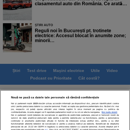
clasamentul auto din România. Ce arată…
ȘTIRI AUTO
Reguli noi în București pt. trotinete
electrice: Accesul blocat în anumite zone;
minorii…
Știri
Test drive
Mașini electrice
Utile
Video
Podcast cu Prioritate
Cât costă?
Termeni si conditii
Politica de confidentialitate
Nouă ne pasă ca datele tale personale să rămână confidențiale
Politica de cookies
Echipa editorială
Contact
Noi și partenerii noștri
1019
stocăm și/sau accesăm informații pe dispozitivul dvs., precum identificatorii cookie
Modifică Setările
unici pentru prelucrarea datelor cu caracter personal. Puteți accepta sau gestiona preferințele dvs. făcând clic mai
jos, respectiv vă puteți opune utilizării unui interes legitim în orice moment pe pagina cu politica de
confidențialitate. Aceste alegeri vor fi raportate partenerilor noștri și nu vă vor afecta navigarea.
Mai multe detalii
Noi si partenerii nostri (retelele de socializare si agentiile de publicitate partenere, precum si furnizorii nostri de
servicii de date analitice) prelucram date pentru a permite website-ului sa functioneze, pentru a personaliza
continutul si anunturile publicitare afisate in functie de interesele si/sau profilul dvs., pentru a va oferi
functionalitati aferente retelelor de socializare si pentru a analiza traficul pe website. Beneficiati de drepturile
prevazute de art. 15-22 din GDPR in legatura cu prelucrarea datelor cu caracter personal. Aceste drepturi pot fi
exercitate prin modalitatea indicata
aici
. Prin click pe “ACCEPT TOATE”, acceptati folosirea tuturor Tehnologiilor de