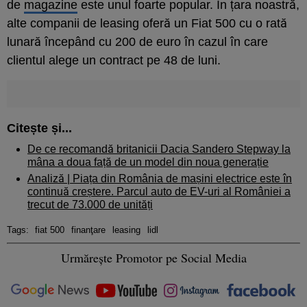
de
magazine
este unul foarte popular. În țara noastră,
alte companii de leasing oferă un Fiat 500 cu o rată
lunară începând cu 200 de euro în cazul în care
clientul alege un contract pe 48 de luni.
Citește și...
De ce recomandă britanicii Dacia Sandero Stepway la
mâna a doua față de un model din noua generație
Analiză |
Piața din România de mașini electrice este în
continuă creștere. Parcul auto de EV-uri al României a
trecut de 73.000 de unități
Tags:
fiat 500
finanţare
leasing
lidl
Urmărește Promotor pe Social Media