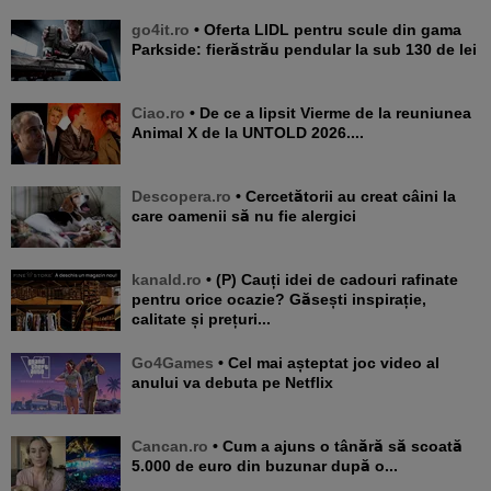
go4it.ro
• Oferta LIDL pentru scule din gama
Parkside: fierăstrău pendular la sub 130 de lei
Ciao.ro
• De ce a lipsit Vierme de la reuniunea
Animal X de la UNTOLD 2026....
Descopera.ro
• Cercetătorii au creat câini la
care oamenii să nu fie alergici
kanald.ro
• (P) Cauți idei de cadouri rafinate
pentru orice ocazie? Găsești inspirație,
calitate și prețuri...
Go4Games
• Cel mai așteptat joc video al
anului va debuta pe Netflix
Cancan.ro
• Cum a ajuns o tânără să scoată
5.000 de euro din buzunar după o...