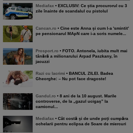
Mediafax
• EXCLUSIV: Ce știa procurorul cu 3
zile înainte de scandalul cu pistolul
Cancan.ro
• Cine este Anna și cum l-a 'smintit'
pe pensionarul MApN care i-a scris numele...
Prosport.ro
• FOTO. Antonela, iubita mult mai
tânără a milionarului Arpad Paszkany, în
jacuzzi
Razi cu lacrimi
• BANCUL ZILEI. Badea
Gheorghe: – Nu pot face dragoste!
Gandul.ro
• 8 ani de la 10 august. Marile
controverse, de la „gazul ucigaș” la
camionul...
Mediafax
• Cât costă și de unde poți cumpăra
ochelarii pentru eclipsa de Soare de miercuri