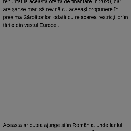
renunțat la această ofertă de finanțare în 2020, dar
are șanse mari să revină cu aceeași propunere în
preajma Sărbătorilor, odată cu relaxarea restricțiilor în
țările din vestul Europei.
Aceasta ar putea ajunge și în România, unde lanțul