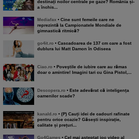
destinați noilor centrale pe gaze? România și-
a închis...
Mediafax
• Cine sunt femeile care ne
reprezintă la Campionatele Mondiale de
gimnastică ritmică?
go4it.ro
• Cascadoarea de 137 cm care a fost
dublura lui Matt Damon în Odiseea
Ciao.ro
• Poveştile de iubire care au rămas
doar o amintire! Imagini tari cu Gina Pistol,...
Descopera.ro
• Este adevărat că inteligența
oamenilor scade?
kanald.ro
• (P) Cauți idei de cadouri rafinate
pentru orice ocazie? Găsești inspirație,
calitate și prețuri...
Go4Games
• Cel mai așteptat joc video al