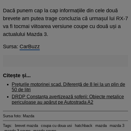
Dacă punem cap la cap informațiile din cele două
brevete am putea trage concluzia că urmașul lui RX-7
va fi tocmai viitoarea versiune coupe cu două uși a
actualului Mazda 3.
Sursa:
CarBuzz
Citește și...
Prețurile motorinei scad. Diferență de 8 lei la un plin de
50 de litri
DRDP Constanța avertizează șoferii: Obiecte metalice
periculoase au apărut pe Autostrada A2
Sursa foto: Mazda
Tags:
brevet mazda
coupa cu doua usi
hatchback
mazda
mazda 3
mazda 3 coupe
mazda coupe