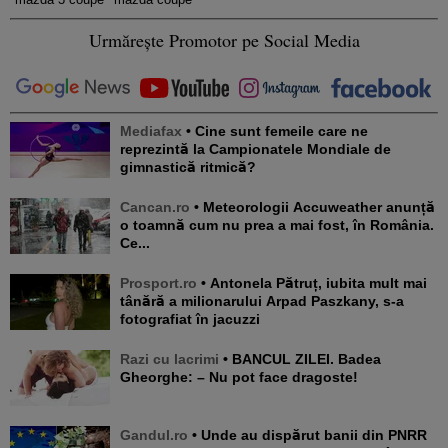
Urmărește Promotor pe Social Media
Mediafax
• Cine sunt femeile care ne
reprezintă la Campionatele Mondiale de
gimnastică ritmică?
Cancan.ro
• Meteorologii Accuweather anunță
o toamnă cum nu prea a mai fost, în România.
Ce...
Prosport.ro
• Antonela Pătruț, iubita mult mai
tânără a milionarului Arpad Paszkany, s-a
fotografiat în jacuzzi
Razi cu lacrimi
• BANCUL ZILEI. Badea
Gheorghe: – Nu pot face dragoste!
Gandul.ro
• Unde au dispărut banii din PNRR