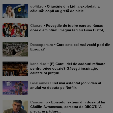
go4it.ro
• O jucărie din Lidl a explodat la
căldură: copil cu grefă de piele
Ciao.ro
• Poveştile de iubire care au rămas
doar o amintire! Imagini tari cu Gina Pistol,...
Descopera.ro
• Care este cel mai vechi pod din
Europa?
kanald.ro
• (P) Cauți idei de cadouri rafinate
pentru orice ocazie? Găsești inspirație,
calitate și prețuri...
Go4Games
• Cel mai așteptat joc video al
anului va debuta pe Netflix
Cancan.ro
• Episodul extrem din dosarul lui
Cătălin Avramescu, cercetat de DIICOT: 'A
plecat în pădure...