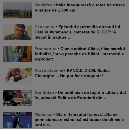
Mediafax
• Italia inaugurează o rețea de trasee
turistice de 1.500 km
Cancan.ro
• Episodul extrem din dosarul lui
Cătălin Avramescu, cercetat de DIICOT: 'A
plecat în pădure...
Prosport.ro
• Cum a apărut Alicia, fiica marelui
fotbalist, într-o pereche de bikini. Internetul a
explodat:...
Razi cu lacrimi
• BANCUL ZILEI. Badea
Gheorghe: – Nu pot face dragoste!
Gandul.ro
• Un politician de top din Libia a dat
în judecată Poliția de Frontieră din...
Mediafax
• Starul tenisului francez: „Nu cer
permisiunea nimănui să mă bucur de ultimele
luni ale...