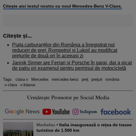
Citeşte aici testul nostru cu noul Mercedes-Benz V-Class.
Citește și...
Piața carburanților din România a înregistrat noi
reduceri de preț. Rompetrol și Lukoil au modificat
prețurile de două ori în aceeași zi
Jannik Sinner are Ferrari și Porsche în garaj, dar a picat
de patru ori examenul pentru permisul de motocicletă
Tags:
clasa v
Mercedes
mercedes-benz
preţ
preţuri
românia
v-class
v-klasse
Urmărește Promotor pe Social Media
Mediafax
• Italia inaugurează o rețea de trasee
turistice de 1.500 km