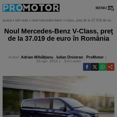
MENIU
acasa
•
știri auto
•
noul mercedes-benz v-class, preţ de la 37.019 de euro în românia
Noul Mercedes-Benz V-Class, preţ
de la 37.019 de euro în România
Autor:
Adrian Mihălţianu
,
Iulian Dnistran
,
ProMotor
24 apr. 2014
Știri auto