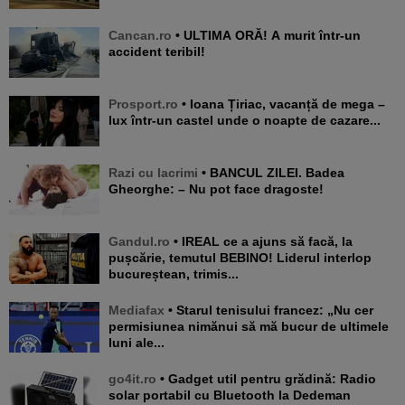
Cancan.ro
• ULTIMA ORĂ! A murit într-un
accident teribil!
Prosport.ro
• Ioana Țiriac, vacanță de mega –
lux într-un castel unde o noapte de cazare...
Razi cu lacrimi
• BANCUL ZILEI. Badea
Gheorghe: – Nu pot face dragoste!
Gandul.ro
• IREAL ce a ajuns să facă, la
pușcărie, temutul BEBINO! Liderul interlop
bucureștean, trimis...
Mediafax
• Starul tenisului francez: „Nu cer
permisiunea nimănui să mă bucur de ultimele
luni ale...
go4it.ro
• Gadget util pentru grădină: Radio
solar portabil cu Bluetooth la Dedeman