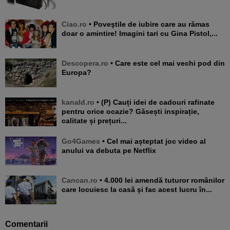
Ciao.ro
• Poveştile de iubire care au rămas
doar o amintire! Imagini tari cu Gina Pistol,...
Descopera.ro
• Care este cel mai vechi pod din
Europa?
kanald.ro
• (P) Cauți idei de cadouri rafinate
pentru orice ocazie? Găsești inspirație,
calitate și prețuri...
Go4Games
• Cel mai așteptat joc video al
anului va debuta pe Netflix
Cancan.ro
• 4.000 lei amendă tuturor românilor
care locuiesc la casă și fac acest lucru în...
Comentarii