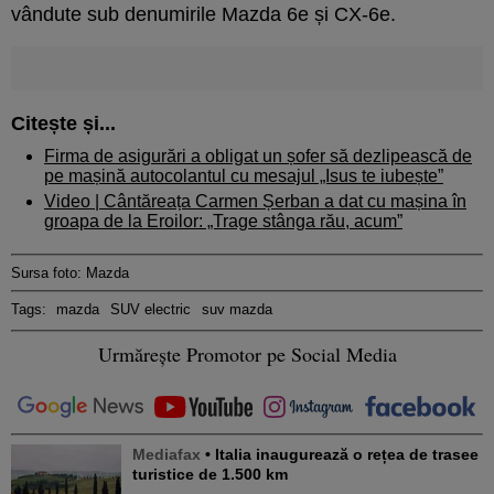
vândute sub denumirile Mazda 6e și CX-6e.
Citește și...
Firma de asigurări a obligat un șofer să dezlipească de
pe mașină autocolantul cu mesajul „Isus te iubește”
Video | Cântăreața Carmen Șerban a dat cu mașina în
groapa de la Eroilor: „Trage stânga rău, acum”
Sursa foto: Mazda
Tags:
mazda
SUV electric
suv mazda
Urmărește Promotor pe Social Media
Mediafax
• Italia inaugurează o rețea de trasee
turistice de 1.500 km