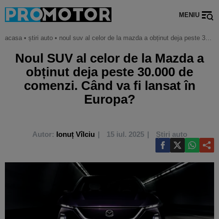
MENIU
acasa
•
știri auto
•
noul suv al celor de la mazda a obținut deja peste 30.000 de comenzi. când va fi lansat în europa?
Noul SUV al celor de la Mazda a
obținut deja peste 30.000 de
comenzi. Când va fi lansat în
Europa?
Autor:
Ionuț Vîlciu
15 iul. 2025
Știri auto