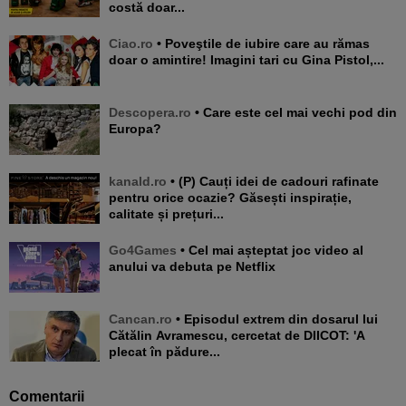
costă doar...
Ciao.ro
• Poveştile de iubire care au rămas
doar o amintire! Imagini tari cu Gina Pistol,...
Descopera.ro
• Care este cel mai vechi pod din
Europa?
kanald.ro
• (P) Cauți idei de cadouri rafinate
pentru orice ocazie? Găsești inspirație,
calitate și prețuri...
Go4Games
• Cel mai așteptat joc video al
anului va debuta pe Netflix
Cancan.ro
• Episodul extrem din dosarul lui
Cătălin Avramescu, cercetat de DIICOT: 'A
plecat în pădure...
Comentarii