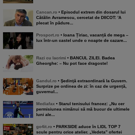
Cancan.ro
• Episodul extrem din dosarul lui
Cătălin Avramescu, cercetat de DIICOT: 'A
plecat în pădure...
Prosport.ro
• Ioana Țiriac, vacanță de mega –
lux într-un castel unde o noapte de cazare...
Razi cu lacrimi
• BANCUL ZILEI. Badea
Gheorghe: – Nu pot face dragoste!
Gandul.ro
• Şedinţă extraordinară la Guvern.
Surprize pe ordinea de zi: în caz de urgență,
guvernul...
Mediafax
• Starul tenisului francez: „Nu cer
permisiunea nimănui să mă bucur de ultimele
luni ale...
go4it.ro
• PARKSIDE aduce în LIDL TOP 7
scule pentru orice atelier. „Vedeta” ofertei