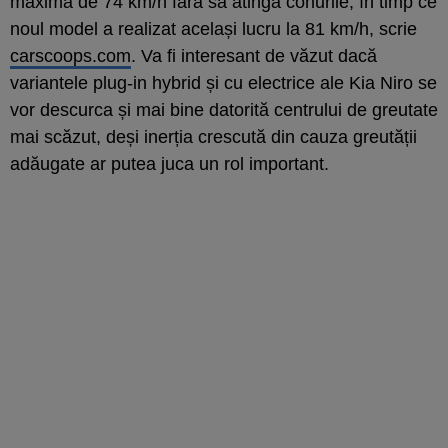
maximă de 74 km/h fără să atingă conurile, în timp ce
noul model a realizat același lucru la 81 km/h, scrie
carscoops.com
. Va fi interesant de văzut dacă
variantele plug-in hybrid și cu electrice ale Kia Niro se
vor descurca și mai bine datorită centrului de greutate
mai scăzut, deși inerția crescută din cauza greutății
adăugate ar putea juca un rol important.