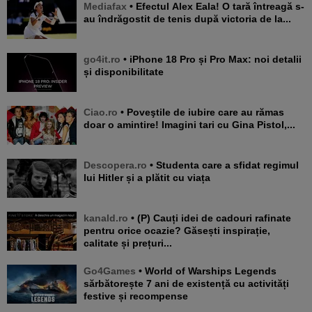
Mediafax
• Efectul Alex Eala! O tară întreagă s-
au îndrăgostit de tenis după victoria de la...
go4it.ro
• iPhone 18 Pro și Pro Max: noi detalii
și disponibilitate
Ciao.ro
• Poveştile de iubire care au rămas
doar o amintire! Imagini tari cu Gina Pistol,...
Descopera.ro
• Studenta care a sfidat regimul
lui Hitler și a plătit cu viața
kanald.ro
• (P) Cauți idei de cadouri rafinate
pentru orice ocazie? Găsești inspirație,
calitate și prețuri...
Go4Games
• World of Warships Legends
sărbătorește 7 ani de existență cu activități
festive și recompense