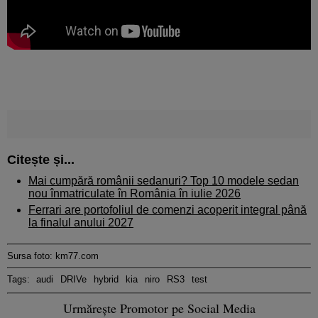
Citește și...
Mai cumpără românii sedanuri? Top 10 modele sedan
nou înmatriculate în România în iulie 2026
Ferrari are portofoliul de comenzi acoperit integral până
la finalul anului 2027
Sursa foto: km77.com
Tags:
audi
DRIVe
hybrid
kia
niro
RS3
test
Urmărește Promotor pe Social Media