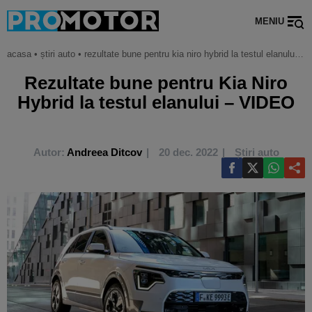
MENIU
acasa
•
știri auto
•
rezultate bune pentru kia niro hybrid la testul elanului – video
Rezultate bune pentru Kia Niro
Hybrid la testul elanului – VIDEO
Autor:
Andreea Ditcov
20 dec. 2022
Știri auto