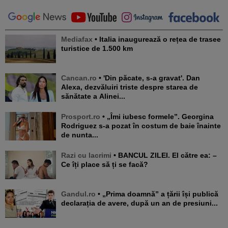
Mediafax
• Italia inaugurează o rețea de trasee
turistice de 1.500 km
Cancan.ro
• 'Din păcate, s-a gravat'. Dan
Alexa, dezvăluiri triste despre starea de
sănătate a Alinei...
Prosport.ro
• „Îmi iubesc formele”. Georgina
Rodriguez s-a pozat în costum de baie înainte
de nunta...
Razi cu lacrimi
• BANCUL ZILEI. El către ea: –
Ce îți place să ți se facă?
Gandul.ro
• „Prima doamnă” a țării își publică
declarația de avere, după un an de presiuni...