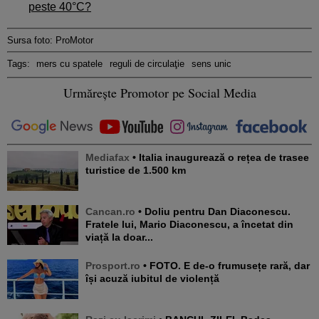
peste 40°C?
Sursa foto: ProMotor
Tags:
mers cu spatele
reguli de circulaţie
sens unic
Urmărește Promotor pe Social Media
Mediafax
• Italia inaugurează o rețea de trasee
turistice de 1.500 km
Cancan.ro
• Doliu pentru Dan Diaconescu.
Fratele lui, Mario Diaconescu, a încetat din
viață la doar...
Prosport.ro
• FOTO. E de-o frumusețe rară, dar
își acuză iubitul de violență