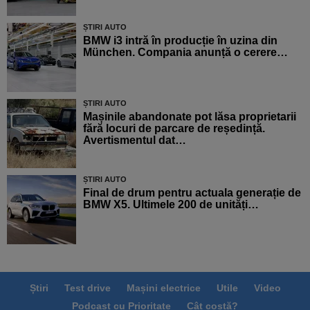
ȘTIRI AUTO
BMW i3 intră în producție în uzina din
München. Compania anunță o cerere…
ȘTIRI AUTO
Mașinile abandonate pot lăsa proprietarii
fără locuri de parcare de reședință.
Avertismentul dat…
ȘTIRI AUTO
Final de drum pentru actuala generație de
BMW X5. Ultimele 200 de unități…
Știri
Test drive
Mașini electrice
Utile
Video
Podcast cu Prioritate
Cât costă?