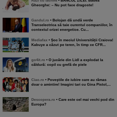
Razi cu lacrimi
• BANCUL ZILEI. Badea
Gheorghe: – Nu pot face dragoste!
Gandul.ro
• Bolojan dă undă verde
Transelectrica să taie curentul companiilor, în
contextul crizei energetice. Cu...
Mediafax
• Șoc în meciul Universității Craiova!
Kabuye a căzut pe teren, în timp ce CFR...
go4it.ro
• O jucărie din Lidl a explodat la
căldură: copil cu grefă de piele
Ciao.ro
• Poveştile de iubire care au rămas
doar o amintire! Imagini tari cu Gina Pistol,...
Descopera.ro
• Care este cel mai vechi pod din
Europa?