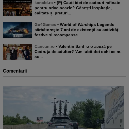
kanald.ro
• (P) Cauți idei de cadouri rafinate
pentru orice ocazie? Găsești inspirație,
calitate și prețuri...
Go4Games
• World of Warships Legends
sărbătorește 7 ani de existență cu activități
festive și recompense
Cancan.ro
• Valentin Sanfira o acuză pe
Codruța de adulter? 'Am iubit doi ochi ce m-
au...
Comentarii