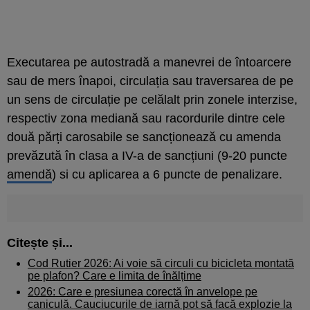
Executarea pe autostradă a manevrei de întoarcere
sau de mers înapoi, circulația sau traversarea de pe
un sens de circulație pe celălalt prin zonele interzise,
respectiv zona mediană sau racordurile dintre cele
două părți carosabile se sancționează cu amenda
prevăzută în clasa a IV-a de sancțiuni (9-20 puncte
amendă
) si cu aplicarea a 6 puncte de penalizare.
Citește și...
Cod Rutier 2026: Ai voie să circuli cu bicicleta montată
pe plafon? Care e limita de înălțime
2026: Care e presiunea corectă în anvelope pe
caniculă. Cauciucurile de iarnă pot să facă explozie la