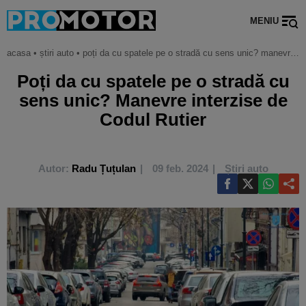
MENIU
acasa
•
știri auto
•
poți da cu spatele pe o stradă cu sens unic? manevre interzise de codul rutier
Poți da cu spatele pe o stradă cu
sens unic? Manevre interzise de
Codul Rutier
Autor:
Radu Țuțulan
09 feb. 2024
Știri auto