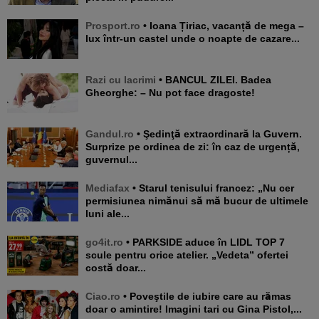
Prosport.ro
• Ioana Țiriac, vacanță de mega –
lux într-un castel unde o noapte de cazare...
Razi cu lacrimi
• BANCUL ZILEI. Badea
Gheorghe: – Nu pot face dragoste!
Gandul.ro
• Şedinţă extraordinară la Guvern.
Surprize pe ordinea de zi: în caz de urgență,
guvernul...
Mediafax
• Starul tenisului francez: „Nu cer
permisiunea nimănui să mă bucur de ultimele
luni ale...
go4it.ro
• PARKSIDE aduce în LIDL TOP 7
scule pentru orice atelier. „Vedeta” ofertei
costă doar...
Ciao.ro
• Poveştile de iubire care au rămas
doar o amintire! Imagini tari cu Gina Pistol,...