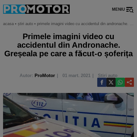
MENIU
acasa
•
știri auto
•
primele imagini video cu accidentul din andronache. greșeala pe care a făcut-o șoferița
Primele imagini video cu
accidentul din Andronache.
Greșeala pe care a făcut-o șoferița
Autor:
ProMotor
01 mart. 2021
Știri auto