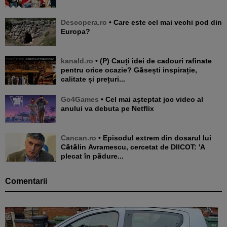
Descopera.ro
• Care este cel mai vechi pod din
Europa?
kanald.ro
• (P) Cauți idei de cadouri rafinate
pentru orice ocazie? Găsești inspirație,
calitate și prețuri...
Go4Games
• Cel mai așteptat joc video al
anului va debuta pe Netflix
Cancan.ro
• Episodul extrem din dosarul lui
Cătălin Avramescu, cercetat de DIICOT: 'A
plecat în pădure...
Comentarii