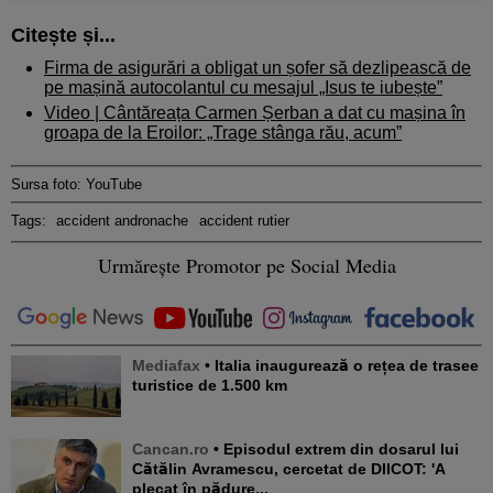
Citește și...
Firma de asigurări a obligat un șofer să dezlipească de
pe mașină autocolantul cu mesajul „Isus te iubește”
Video | Cântăreața Carmen Șerban a dat cu mașina în
groapa de la Eroilor: „Trage stânga rău, acum”
Sursa foto: YouTube
Tags:
accident andronache
accident rutier
Urmărește Promotor pe Social Media
Mediafax
• Italia inaugurează o rețea de trasee
turistice de 1.500 km
Cancan.ro
• Episodul extrem din dosarul lui
Cătălin Avramescu, cercetat de DIICOT: 'A
plecat în pădure...