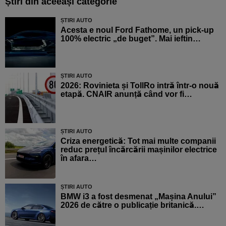
Știri din aceeași categorie
ȘTIRI AUTO
Acesta e noul Ford Fathome, un pick-up
100% electric „de buget”. Mai ieftin…
ȘTIRI AUTO
2026: Rovinieta și TollRo intră într-o nouă
etapă. CNAIR anunță când vor fi…
ȘTIRI AUTO
Criza energetică: Tot mai multe companii
reduc prețul încărcării mașinilor electrice
în afara…
ȘTIRI AUTO
BMW i3 a fost desmenat „Mașina Anului”
2026 de către o publicație britanică.…