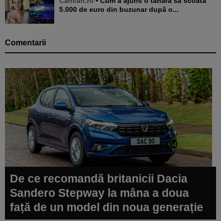
Cancan.ro
• Cum a ajuns o tânără să scoată
5.000 de euro din buzunar după o...
Comentarii
De ce recomandă britanicii Dacia
Sandero Stepway la mâna a doua
față de un model din noua generație