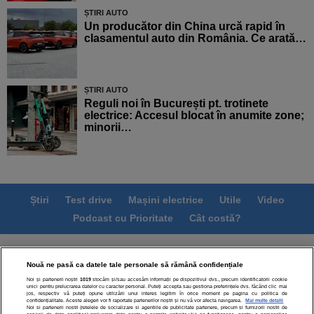
ȘTIRI AUTO
Un producător din China urcă rapid în
clasamentul auto din România. Ce arată…
ȘTIRI AUTO
Reguli noi în București pt. trotinete
electrice: Accesul blocat în anumite zone;
minorii…
Știri
Test drive
Mașini electrice
Utile
Video
Podcast cu Prioritate
Cât costă?
Termeni si conditii
Politica de confidentialitate
Nouă ne pasă ca datele tale personale să rămână confidențiale
Politica de cookies
Echipa editorială
Contact
Noi și partenerii noștri
1019
stocăm și/sau accesăm informații pe dispozitivul dvs., precum identificatorii cookie
Modifică Setările
unici pentru prelucrarea datelor cu caracter personal. Puteți accepta sau gestiona preferințele dvs. făcând clic mai
jos, respectiv vă puteți opune utilizării unui interes legitim în orice moment pe pagina cu politica de
confidențialitate. Aceste alegeri vor fi raportate partenerilor noștri și nu vă vor afecta navigarea.
Mai multe detalii
Noi si partenerii nostri (retelele de socializare si agentiile de publicitate partenere, precum si furnizorii nostri de