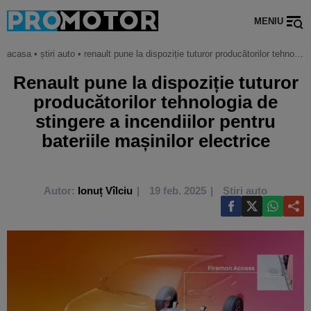
MENIU
acasa
•
știri auto
•
renault pune la dispoziție tuturor producătorilor tehnologia de stingere a incendiilor pentru bateriile mașinilor electrice
Renault pune la dispoziție tuturor
producătorilor tehnologia de
stingere a incendiilor pentru
bateriile mașinilor electrice
Autor:
Ionuț Vîlciu
19 feb. 2025
Știri auto