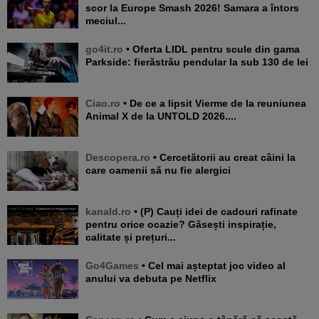
scor la Europe Smash 2026! Samara a întors
meciul...
go4it.ro
• Oferta LIDL pentru scule din gama
Parkside: fierăstrău pendular la sub 130 de lei
Ciao.ro
• De ce a lipsit Vierme de la reuniunea
Animal X de la UNTOLD 2026....
Descopera.ro
• Cercetătorii au creat câini la
care oamenii să nu fie alergici
kanald.ro
• (P) Cauți idei de cadouri rafinate
pentru orice ocazie? Găsești inspirație,
calitate și prețuri...
Go4Games
• Cel mai așteptat joc video al
anului va debuta pe Netflix