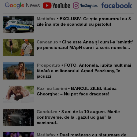
Mediafax
• EXCLUSIV: Ce știa procurorul cu 3
zile înainte de scandalul cu pistolul
Cancan.ro
• Cine este Anna și cum l-a 'smintit'
pe pensionarul MApN care i-a scris numele...
Prosport.ro
• FOTO. Antonela, iubita mult mai
tânără a milionarului Arpad Paszkany, în
jacuzzi
Razi cu lacrimi
• BANCUL ZILEI. Badea
Gheorghe: – Nu pot face dragoste!
Gandul.ro
• 8 ani de la 10 august. Marile
controverse, de la „gazul ucigaș” la
camionul...
Mediafax
• Duel românesc cu răsturnare de