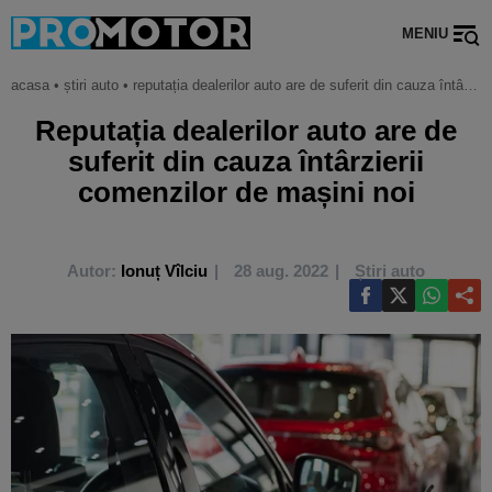
MENIU
acasa
•
știri auto
•
reputația dealerilor auto are de suferit din cauza întârzierii comenzilor de mașini noi
Reputația dealerilor auto are de
suferit din cauza întârzierii
comenzilor de mașini noi
Autor:
Ionuț Vîlciu
28 aug. 2022
Știri auto