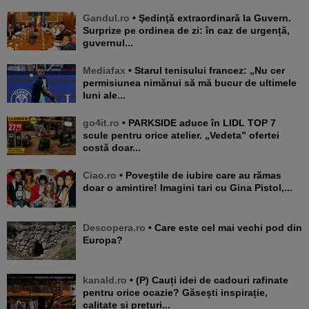
Gandul.ro
• Şedinţă extraordinară la Guvern.
Surprize pe ordinea de zi: în caz de urgență,
guvernul...
Mediafax
• Starul tenisului francez: „Nu cer
permisiunea nimănui să mă bucur de ultimele
luni ale...
go4it.ro
• PARKSIDE aduce în LIDL TOP 7
scule pentru orice atelier. „Vedeta” ofertei
costă doar...
Ciao.ro
• Poveştile de iubire care au rămas
doar o amintire! Imagini tari cu Gina Pistol,...
Descopera.ro
• Care este cel mai vechi pod din
Europa?
kanald.ro
• (P) Cauți idei de cadouri rafinate
pentru orice ocazie? Găsești inspirație,
calitate și prețuri...