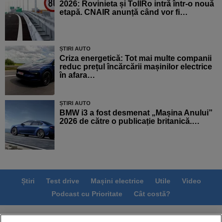
2026: Rovinieta și TollRo intră într-o nouă
etapă. CNAIR anunță când vor fi…
ȘTIRI AUTO
Criza energetică: Tot mai multe companii
reduc prețul încărcării mașinilor electrice
în afara…
ȘTIRI AUTO
BMW i3 a fost desmenat „Mașina Anului”
2026 de către o publicație britanică.…
Știri
Test drive
Mașini electrice
Utile
Video
Podcast cu Prioritate
Cât costă?
Termeni si conditii
Politica de confidentialitate