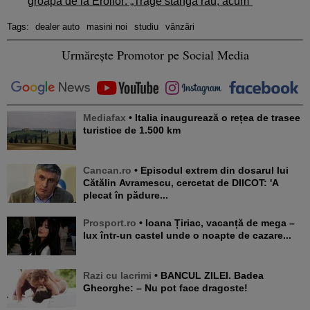
groapa de la Eroilor: „Trage stânga rău, acum”
Tags:
dealer auto
masini noi
studiu
vânzări
Urmărește Promotor pe Social Media
Mediafax
• Italia inaugurează o rețea de trasee
turistice de 1.500 km
Cancan.ro
• Episodul extrem din dosarul lui
Cătălin Avramescu, cercetat de DIICOT: 'A
plecat în pădure...
Prosport.ro
• Ioana Țiriac, vacanță de mega –
lux într-un castel unde o noapte de cazare...
Razi cu lacrimi
• BANCUL ZILEI. Badea
Gheorghe: – Nu pot face dragoste!