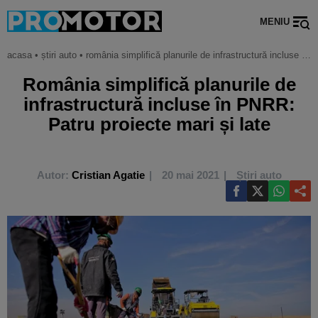
MENIU
acasa
•
știri auto
•
românia simplifică planurile de infrastructură incluse în pnrr: patru proiecte mari și late
România simplifică planurile de
infrastructură incluse în PNRR:
Patru proiecte mari și late
Autor:
Cristian Agatie
20 mai 2021
Știri auto