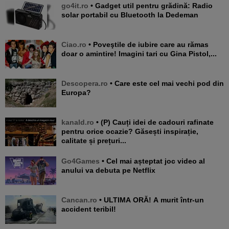
go4it.ro
• Gadget util pentru grădină: Radio
solar portabil cu Bluetooth la Dedeman
Ciao.ro
• Poveştile de iubire care au rămas
doar o amintire! Imagini tari cu Gina Pistol,...
Descopera.ro
• Care este cel mai vechi pod din
Europa?
kanald.ro
• (P) Cauți idei de cadouri rafinate
pentru orice ocazie? Găsești inspirație,
calitate și prețuri...
Go4Games
• Cel mai așteptat joc video al
anului va debuta pe Netflix
Cancan.ro
• ULTIMA ORĂ! A murit într-un
accident teribil!