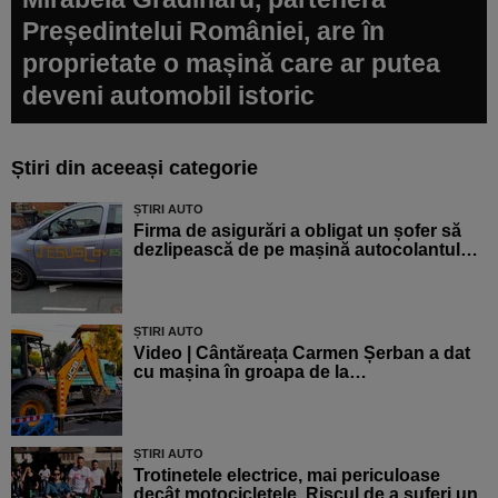
Președintelui României, are în
proprietate o mașină care ar putea
deveni automobil istoric
Știri din aceeași categorie
ȘTIRI AUTO
Firma de asigurări a obligat un șofer să
dezlipească de pe mașină autocolantul…
ȘTIRI AUTO
Video | Cântăreața Carmen Șerban a dat
cu mașina în groapa de la…
ȘTIRI AUTO
Trotinetele electrice, mai periculoase
decât motocicletele. Riscul de a suferi un