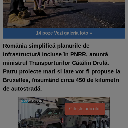
14 poze
Vezi galeria foto »
România simplifică planurile de
infrastructură incluse în PNRR, anunță
ministrul Transporturilor Cătălin Drulă.
Patru proiecte mari și late vor fi propuse la
Bruxelles, însumând circa 450 de kilometri
de autostradă.
Citește articolul