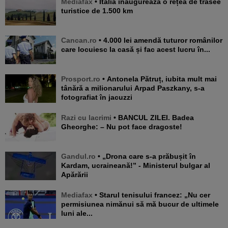
Mediafax
• Italia inaugurează o rețea de trasee
turistice de 1.500 km
Cancan.ro
• 4.000 lei amendă tuturor românilor
care locuiesc la casă și fac acest lucru în...
Prosport.ro
• Antonela Pătruț, iubita mult mai
tânără a milionarului Arpad Paszkany, s-a
fotografiat în jacuzzi
Razi cu lacrimi
• BANCUL ZILEI. Badea
Gheorghe: – Nu pot face dragoste!
Gandul.ro
• „Drona care s-a prăbușit în
Kardam, ucraineană!” - Ministerul bulgar al
Apărării
Mediafax
• Starul tenisului francez: „Nu cer
permisiunea nimănui să mă bucur de ultimele
luni ale...