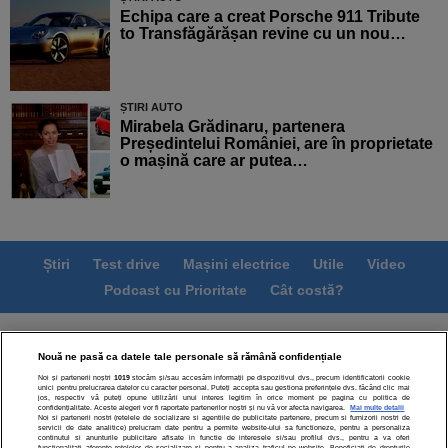
Echipa care a creat Porsche 911 Tribute
to Transfăgărășan revine cu un nou…
ȘTIRI AUTO
Mirabela Grădinaru, partenera
Președintelui României, are în proprietate
o mașină care ar putea…
Știri
Test drive
Mașini electrice
Utile
Video
Podcast cu Prioritate
Cât costă?
Termeni si conditii
Politica de confidentialitate
Nouă ne pasă ca datele tale personale să rămână confidențiale
Politica de cookies
Echipa editorială
Contact
Noi și partenerii noștri
1019
stocăm și/sau accesăm informații pe dispozitivul dvs., precum identificatorii cookie
Modifică Setările
unici pentru prelucrarea datelor cu caracter personal. Puteți accepta sau gestiona preferințele dvs. făcând clic mai
jos, respectiv vă puteți opune utilizării unui interes legitim în orice moment pe pagina cu politica de
confidențialitate. Aceste alegeri vor fi raportate partenerilor noștri și nu vă vor afecta navigarea.
Mai multe detalii
Noi si partenerii nostri (retelele de socializare si agentiile de publicitate partenere, precum si furnizorii nostri de
servicii de date analitice) prelucram date pentru a permite website-ului sa functioneze, pentru a personaliza
continutul si anunturile publicitare afisate in functie de interesele si/sau profilul dvs., pentru a va oferi
functionalitati aferente retelelor de socializare si pentru a analiza traficul pe website. Beneficiati de drepturile