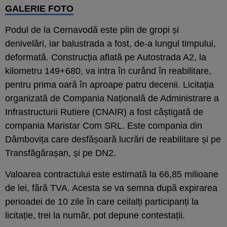
GALERIE FOTO
Podul de la Cernavodă este plin de gropi și
denivelări, iar balustrada a fost, de-a lungul timpului,
deformată. Construcția aflată pe Autostrada A2, la
kilometru 149+680, va intra în curând în reabilitare,
pentru prima oară în aproape patru decenii. Licitația
organizată de Compania Națională de Administrare a
Infrastructurii Rutiere (CNAIR) a fost câștigată de
compania Maristar Com SRL. Este compania din
Dâmbovița care desfășoară lucrări de reabilitare și pe
Transfăgărașan, și pe DN2.
Valoarea contractului este estimată la 66,85 milioane
de lei, fără TVA. Acesta se va semna după expirarea
perioadei de 10 zile în care ceilalți participanți la
licitație, trei la număr, pot depune contestații.