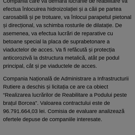
Compania care va demara lucrările de reabilitare va
efectua înlocuirea hidroizolației și a căii pe partea
carosabilă și pe trotuare, va înlocui parapetul pietonal
și direcțional, va schimba rosturile de dilatație. De
asemenea, va efectua lucrări de reparative cu
betoane special la placa de suprabetonare a
viaductelor de acces. Va fi refăcută și protecția
anticorozivă la dstructura metalică, atât pe podul
principal, cât și pe viaductele de acces.
Compania Națională de Administrare a Infrastructurii
Rutiere a deschis și licitația ce are ca obiect
“Realizarea lucrărilor de Reabilitare a Podului peste
brațul Borcea”. Valoarea contractului este de
96.791.664,03 lei. Comisia de evaluare analizează
ofertele depuse de companiile interesate.