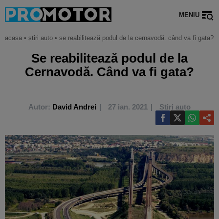
MENIU
acasa
•
știri auto
•
se reabilitează podul de la cernavodă. când va fi gata?
Se reabilitează podul de la
Cernavodă. Când va fi gata?
Autor:
David Andrei
27 ian. 2021
Știri auto