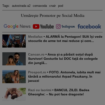
Tags:
autostrada a2
cernavoda
cnair
pod
Urmărește Promotor pe Social Media
Mediafax
• ALARMĂ la Pentagon! SUA își vede
stocurile de arme tot mai reduse și cere...
Cancan.ro
• Anca și-a părăsit soțul după
Survivor! Gesturile lui DOC față de colegele
din junglă...
Prosport.ro
• FOTO. Antonela, iubita mult mai
tânără a milionarului Arpad Paszkany, în
jacuzzi
Razi cu lacrimi
• BANCUL ZILEI. Badea
Gheorghe: – Nu pot face dragoste!