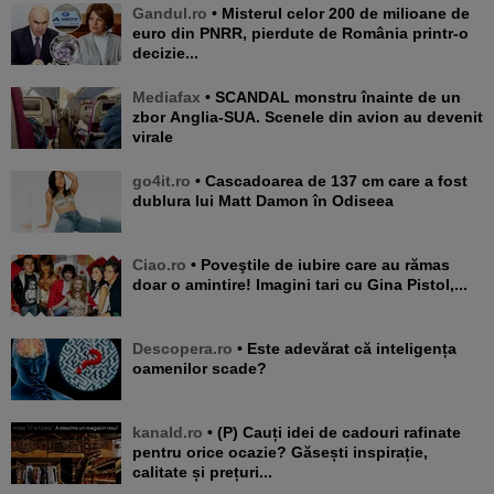
Gandul.ro
• Misterul celor 200 de milioane de
euro din PNRR, pierdute de România printr-o
decizie...
Mediafax
• SCANDAL monstru înainte de un
zbor Anglia-SUA. Scenele din avion au devenit
virale
go4it.ro
• Cascadoarea de 137 cm care a fost
dublura lui Matt Damon în Odiseea
Ciao.ro
• Poveştile de iubire care au rămas
doar o amintire! Imagini tari cu Gina Pistol,...
Descopera.ro
• Este adevărat că inteligența
oamenilor scade?
kanald.ro
• (P) Cauți idei de cadouri rafinate
pentru orice ocazie? Găsești inspirație,
calitate și prețuri...