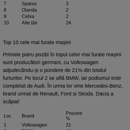
7
Spania
3
8
Olanda
2
9
Cehia
2
10
Alte țări
24
Top 10 cele mai furate mașini
Primele patru poziții în topul celor mai furate mașini
sunt producători germani, cu Volkswagen
adjudecându-și o pondere de 21% din totalul
furturilor. Pe locul 2 se află BMW, iar podiumul este
completat de Audi. În urma lor vine Mercedes-Benz,
brand urmat de Renault, Ford și Skoda. Dacia a
scăpat!
Procent
Loc
Brand
%
1
Volkswagen
21