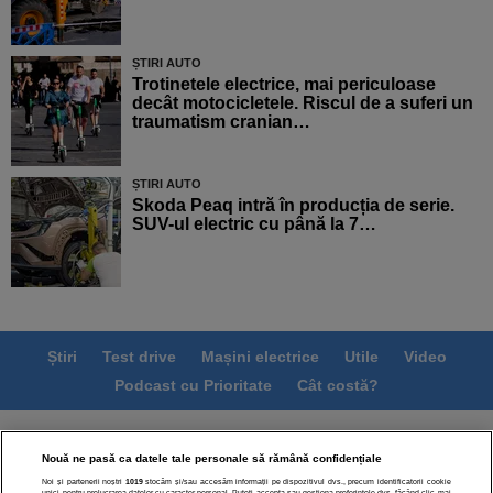
ȘTIRI AUTO
Trotinetele electrice, mai periculoase
decât motocicletele. Riscul de a suferi un
traumatism cranian…
ȘTIRI AUTO
Skoda Peaq intră în producția de serie.
SUV-ul electric cu până la 7…
Știri
Test drive
Mașini electrice
Utile
Video
Podcast cu Prioritate
Cât costă?
Termeni si conditii
Politica de confidentialitate
Nouă ne pasă ca datele tale personale să rămână confidențiale
Politica de cookies
Echipa editorială
Contact
Noi și partenerii noștri
1019
stocăm și/sau accesăm informații pe dispozitivul dvs., precum identificatorii cookie
unici pentru prelucrarea datelor cu caracter personal. Puteți accepta sau gestiona preferințele dvs. făcând clic mai