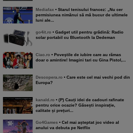
Mediafax
• Starul tenisului francez: „Nu cer
permisiunea nimănui să mă bucur de ultimele
luni ale...
go4it.ro
• Gadget util pentru grădină: Radio
solar portabil cu Bluetooth la Dedeman
Ciao.ro
• Poveştile de iubire care au rămas
doar o amintire! Imagini tari cu Gina Pistol,...
Descopera.ro
• Care este cel mai vechi pod din
Europa?
kanald.ro
• (P) Cauți idei de cadouri rafinate
pentru orice ocazie? Găsești inspirație,
calitate și prețuri...
Go4Games
• Cel mai așteptat joc video al
anului va debuta pe Netflix