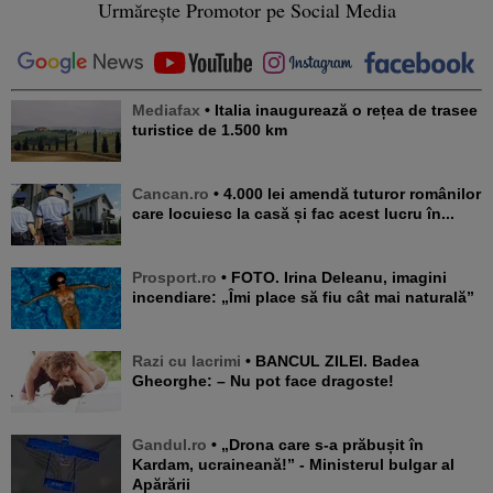
Urmărește Promotor pe Social Media
Mediafax
• Italia inaugurează o rețea de trasee
turistice de 1.500 km
Cancan.ro
• 4.000 lei amendă tuturor românilor
care locuiesc la casă și fac acest lucru în...
Prosport.ro
• FOTO. Irina Deleanu, imagini
incendiare: „Îmi place să fiu cât mai naturală”
Razi cu lacrimi
• BANCUL ZILEI. Badea
Gheorghe: – Nu pot face dragoste!
Gandul.ro
• „Drona care s-a prăbușit în
Kardam, ucraineană!” - Ministerul bulgar al
Apărării