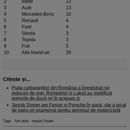
2
BMW
13
3
Audi
13
4
Mercedes-Benz
10
5
Renault
4
6
Ford
4
7
Skoda
3
8
Toyota
3
9
Fiat
3
10
Alte brand-uri
26
Citește și...
Piața carburanților din România a înregistrat noi
reduceri de preț. Rompetrol și Lukoil au modificat
prețurile de două ori în aceeași zi
Jannik Sinner are Ferrari și Porsche în garaj, dar a picat
de patru ori examenul pentru permisul de motocicletă
Tags:
furt auto
maşini furate