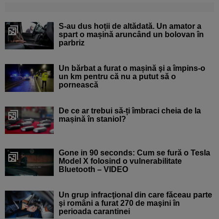
S-au dus hoții de altădată. Un amator a
spart o mașină aruncând un bolovan în
parbriz
Un bărbat a furat o mașină şi a împins-o
un km pentru că nu a putut să o
pornească
De ce ar trebui să-ți îmbraci cheia de la
mașină în staniol?
Gone in 90 seconds: Cum se fură o Tesla
Model X folosind o vulnerabilitate
Bluetooth – VIDEO
Un grup infracţional din care făceau parte
şi români a furat 270 de maşini în
perioada carantinei