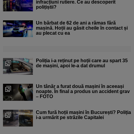
infracțiuni rutiere. Ce au descoperit
polițiștii?
Un bărbat de 62 de ani a rămas fără
mașină. Hoții au găsit cheile în contact și
au plecat cu ea
Poliția i-a reținut pe hoții care au spart 35
de mașini, apoi le-a dat drumul
Un tânăr a furat două mașini în aceeași
noapte. În final a produs un accident grav
– FOTO
Cum fură hoții mașini în București? Poliția
i-a urmărit pe străzile Capitalei