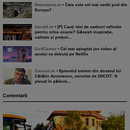
Descopera.ro
• Care este cel mai vechi pod din
Europa?
kanald.ro
• (P) Cauți idei de cadouri rafinate
pentru orice ocazie? Găsești inspirație,
calitate și prețuri...
Go4Games
• Cel mai așteptat joc video al
anului va debuta pe Netflix
Cancan.ro
• Episodul extrem din dosarul lui
Cătălin Avramescu, cercetat de DIICOT: 'A
plecat în pădure...
Comentarii