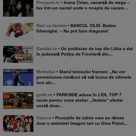
Prosport.ro
• Ioana Țiriac, vacanță de mega –
lux într-un castel unde o noapte de cazare...
Razi cu lacrimi
• BANCUL ZILEI. Badea
Gheorghe: – Nu pot face dragoste!
Gandul.ro
• Un politician de top din Libia a dat
în judecată Poliția de Frontieră din...
Mediafax
• Starul tenisului francez: „Nu cer
permisiunea nimănui să mă bucur de ultimele
luni ale...
go4it.ro
• PARKSIDE aduce în LIDL TOP 7
scule pentru orice atelier. „Vedeta” ofertei
costă doar...
Ciao.ro
• Poveştile de iubire care au rămas
doar o amintire! Imagini tari cu Gina Pistol,...