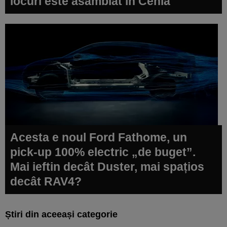
locuri este asamblat în Cehia
Acesta e noul Ford Fathome, un
pick-up 100% electric „de buget”.
Mai ieftin decât Duster, mai spațios
decât RAV4?
Știri din aceeași categorie