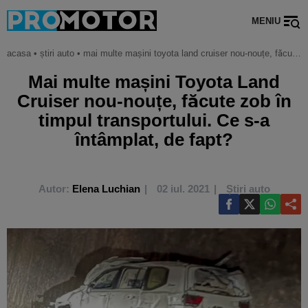
MENIU
acasa
•
știri auto
•
mai multe mașini toyota land cruiser nou-nouțe, făcute zob în timpul transportului. ce s-a întâmplat, de fapt?
Mai multe mașini Toyota Land
Cruiser nou-nouțe, făcute zob în
timpul transportului. Ce s-a
întâmplat, de fapt?
Autor:
Elena Luchian
02 iul. 2021
Știri auto