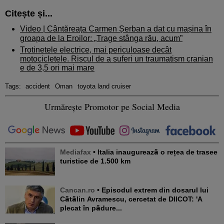
Citește și...
Video | Cântăreața Carmen Șerban a dat cu mașina în
groapa de la Eroilor: „Trage stânga rău, acum”
Trotinetele electrice, mai periculoase decât
motocicletele. Riscul de a suferi un traumatism cranian
e de 3,5 ori mai mare
Tags:
accident
Oman
toyota land cruiser
Urmărește Promotor pe Social Media
Mediafax
• Italia inaugurează o rețea de trasee
turistice de 1.500 km
Cancan.ro
• Episodul extrem din dosarul lui
Cătălin Avramescu, cercetat de DIICOT: 'A
plecat în pădure...