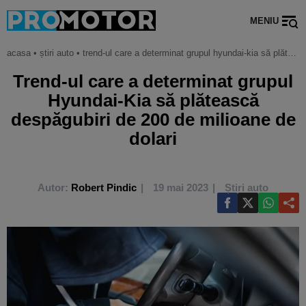
MENIU
acasa
•
știri auto
•
trend-ul care a determinat grupul hyundai-kia să plătească despăgubiri de 200 de milioane de dolari
Trend-ul care a determinat grupul
Hyundai-Kia să plătească
despăgubiri de 200 de milioane de
dolari
Autor:
Robert Pindic
19 mai 2023
Știri auto