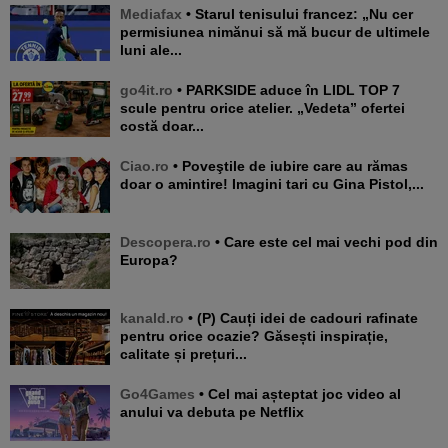
Mediafax
• Starul tenisului francez: „Nu cer
permisiunea nimănui să mă bucur de ultimele
luni ale...
go4it.ro
• PARKSIDE aduce în LIDL TOP 7
scule pentru orice atelier. „Vedeta” ofertei
costă doar...
Ciao.ro
• Poveştile de iubire care au rămas
doar o amintire! Imagini tari cu Gina Pistol,...
Descopera.ro
• Care este cel mai vechi pod din
Europa?
kanald.ro
• (P) Cauți idei de cadouri rafinate
pentru orice ocazie? Găsești inspirație,
calitate și prețuri...
Go4Games
• Cel mai așteptat joc video al
anului va debuta pe Netflix