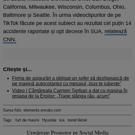
California, Milwaukee, Wisconsin, Columbus, Ohio,
Baltimore și Seattle. În urma videoclipurilor de pe
TikTok făcute pe acest subiect au rezultat cel puțin 14
accidente raportate și opt decese în SUA,
relatează
CNN.
Citește și...
Firma de asigurări a obligat un șofer să dezlipească de
pe mașină autocolantul cu mesajul „Isus te iubește”
Video | Cântăreața Carmen Șerban a dat cu mașina în
groapa de la Eroilor: „Trage stânga rău, acum”
Sursa foto: elements.envato.com
Tags:
furt de masini
Hyundai
kia
trend tiktok
Urmărește Promotor pe Social Media