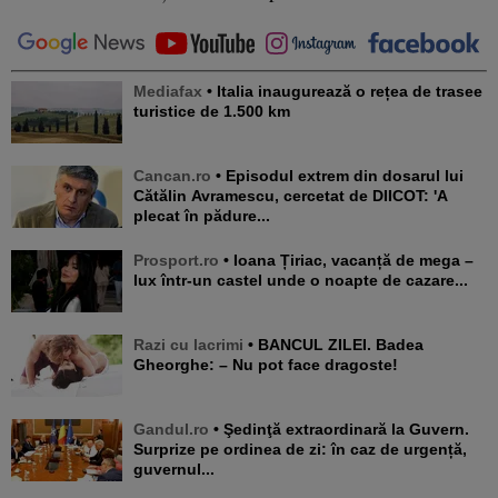
Mediafax
• Italia inaugurează o rețea de trasee
turistice de 1.500 km
Cancan.ro
• Episodul extrem din dosarul lui
Cătălin Avramescu, cercetat de DIICOT: 'A
plecat în pădure...
Prosport.ro
• Ioana Țiriac, vacanță de mega –
lux într-un castel unde o noapte de cazare...
Razi cu lacrimi
• BANCUL ZILEI. Badea
Gheorghe: – Nu pot face dragoste!
Gandul.ro
• Şedinţă extraordinară la Guvern.
Surprize pe ordinea de zi: în caz de urgență,
guvernul...