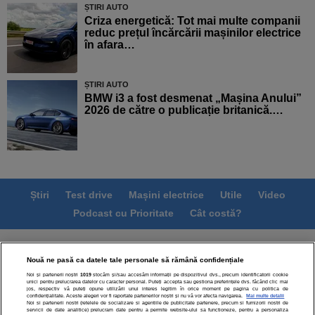
ȘTIRI AUTO
Criza energetică: Tot mai multe companii
reduc prețul încărcării mașinilor electrice
în afara…
ȘTIRI AUTO
BMW i3 a fost desmenat „Mașina Anului”
2026 de către o publicație britanică.…
Știri
Test drive
Mașini electrice
Utile
Video
Podcast cu Prioritate
Cât costă?
Termeni si conditii
Politica de confidentialitate
Nouă ne pasă ca datele tale personale să rămână confidențiale
Politica de cookies
Echipa editorială
Contact
Noi și partenerii noștri
1019
stocăm și/sau accesăm informații pe dispozitivul dvs., precum identificatorii cookie
Modifică Setările
unici pentru prelucrarea datelor cu caracter personal. Puteți accepta sau gestiona preferințele dvs. făcând clic mai
jos, respectiv vă puteți opune utilizării unui interes legitim în orice moment pe pagina cu politica de
confidențialitate. Aceste alegeri vor fi raportate partenerilor noștri și nu vă vor afecta navigarea.
Mai multe detalii
Noi si partenerii nostri (retelele de socializare si agentiile de publicitate partenere, precum si furnizorii nostri de
servicii de date analitice) prelucram date pentru a permite website-ului sa functioneze, pentru a personaliza