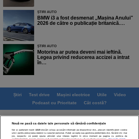
ȘTIRI AUTO
BMW i3 a fost desmenat „Mașina Anului”
2026 de către o publicație britanică.…
ȘTIRI AUTO
Motorina ar putea deveni mai ieftină.
Legea privind reducerea accizei a intrat
în…
Știri
Test drive
Mașini electrice
Utile
Video
Podcast cu Prioritate
Cât costă?
Termeni si conditii
Politica de confidentialitate
Nouă ne pasă ca datele tale personale să rămână confidențiale
Politica de cookies
Echipa editorială
Contact
Noi și partenerii noștri
1019
stocăm și/sau accesăm informații pe dispozitivul dvs., precum identificatorii cookie
Modifică Setările
unici pentru prelucrarea datelor cu caracter personal. Puteți accepta sau gestiona preferințele dvs. făcând clic mai
jos, respectiv vă puteți opune utilizării unui interes legitim în orice moment pe pagina cu politica de