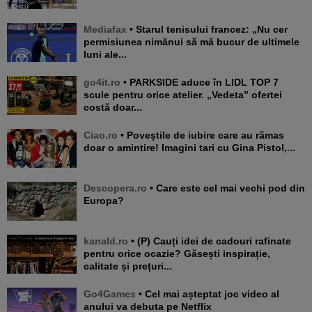
Mediafax
• Starul tenisului francez: „Nu cer
permisiunea nimănui să mă bucur de ultimele
luni ale...
go4it.ro
• PARKSIDE aduce în LIDL TOP 7
scule pentru orice atelier. „Vedeta” ofertei
costă doar...
Ciao.ro
• Poveştile de iubire care au rămas
doar o amintire! Imagini tari cu Gina Pistol,...
Descopera.ro
• Care este cel mai vechi pod din
Europa?
kanald.ro
• (P) Cauți idei de cadouri rafinate
pentru orice ocazie? Găsești inspirație,
calitate și prețuri...
Go4Games
• Cel mai așteptat joc video al
anului va debuta pe Netflix