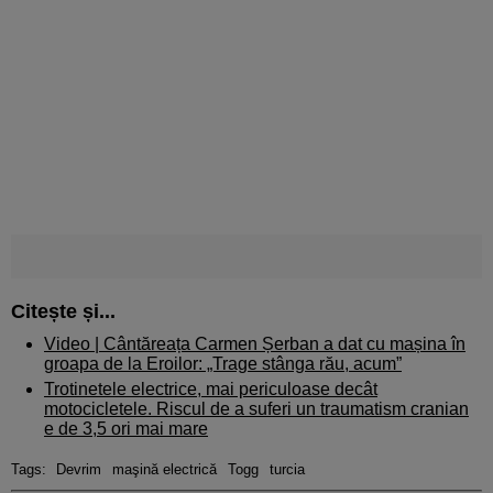
Citește și...
Video | Cântăreața Carmen Șerban a dat cu mașina în
groapa de la Eroilor: „Trage stânga rău, acum”
Trotinetele electrice, mai periculoase decât
motocicletele. Riscul de a suferi un traumatism cranian
e de 3,5 ori mai mare
Tags:
Devrim
maşină electrică
Togg
turcia