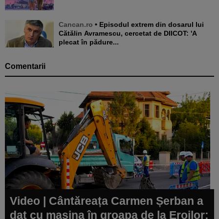
Cancan.ro
• Episodul extrem din dosarul lui
Cătălin Avramescu, cercetat de DIICOT: 'A
plecat în pădure...
Comentarii
Video | Cântăreața Carmen Șerban a
dat cu mașina în groapa de la Eroilor: