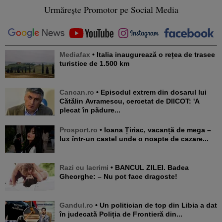
Urmărește Promotor pe Social Media
Mediafax
• Italia inaugurează o rețea de trasee
turistice de 1.500 km
Cancan.ro
• Episodul extrem din dosarul lui
Cătălin Avramescu, cercetat de DIICOT: 'A
plecat în pădure...
Prosport.ro
• Ioana Țiriac, vacanță de mega –
lux într-un castel unde o noapte de cazare...
Razi cu lacrimi
• BANCUL ZILEI. Badea
Gheorghe: – Nu pot face dragoste!
Gandul.ro
• Un politician de top din Libia a dat
în judecată Poliția de Frontieră din...