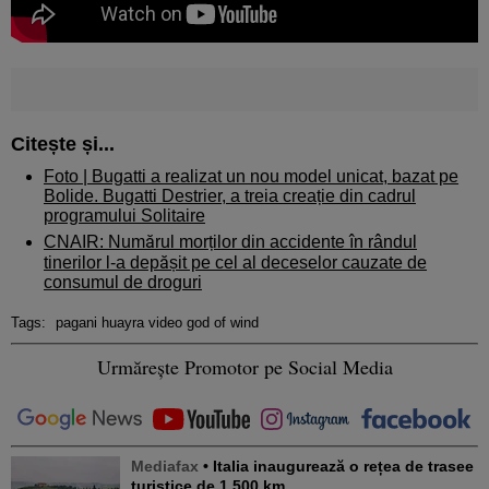
Citește și...
Foto |
Bugatti a realizat un nou model unicat, bazat pe
Bolide. Bugatti Destrier, a treia creație din cadrul
programului Solitaire
CNAIR: Numărul morților din accidente în rândul
tinerilor l-a depășit pe cel al deceselor cauzate de
consumul de droguri
Tags:
pagani huayra video god of wind
Urmărește Promotor pe Social Media
Mediafax
• Italia inaugurează o rețea de trasee
turistice de 1.500 km