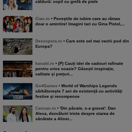
căldură: copil cu grefă de piele
Ciao.ro
• Poveştile de iubire care au rămas
doar o amintire! Imagini tari cu Gina Pistol,...
Descopera.ro
• Care este cel mai vechi pod din
Europa?
kanald.ro
• (P) Cauți idei de cadouri rafinate
pentru orice ocazie? Găsești inspirație,
calitate și prețuri...
Go4Games
• World of Warships Legends
sărbătorește 7 ani de existență cu activități
festive și recompense
Cancan.ro
• 'Din păcate, s-a gravat'. Dan
Alexa, dezvăluiri triste despre starea de
sănătate a Alinei...