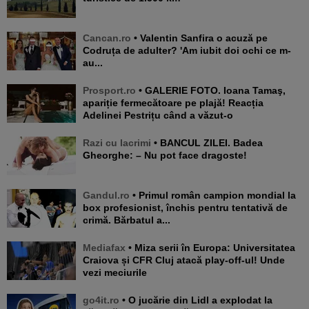
Cancan.ro
• Valentin Sanfira o acuză pe
Codruța de adulter? 'Am iubit doi ochi ce m-
au...
Prosport.ro
• GALERIE FOTO. Ioana Tamaş,
apariție fermecătoare pe plajă! Reacția
Adelinei Pestrițu când a văzut-o
Razi cu lacrimi
• BANCUL ZILEI. Badea
Gheorghe: – Nu pot face dragoste!
Gandul.ro
• Primul român campion mondial la
box profesionist, închis pentru tentativă de
crimă. Bărbatul a...
Mediafax
• Miza serii în Europa: Universitatea
Craiova și CFR Cluj atacă play-off-ul! Unde
vezi meciurile
go4it.ro
• O jucărie din Lidl a explodat la