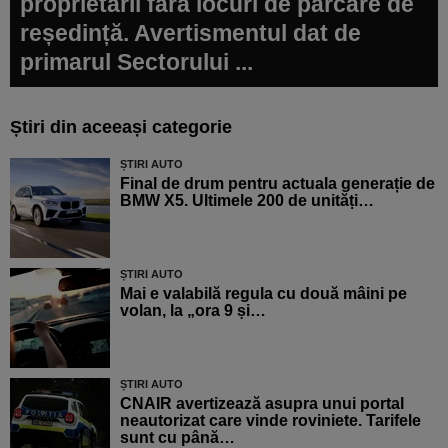
proprietarii fără locuri de parcare de
reședință. Avertismentul dat de
primarul Sectorului ...
Știri din aceeași categorie
ȘTIRI AUTO
Final de drum pentru actuala generație de
BMW X5. Ultimele 200 de unități…
ȘTIRI AUTO
Mai e valabilă regula cu două mâini pe
volan, la „ora 9 și…
ȘTIRI AUTO
CNAIR avertizează asupra unui portal
neautorizat care vinde roviniete. Tarifele
sunt cu până…