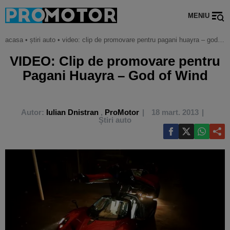
MENIU
acasa
•
știri auto
•
video: clip de promovare pentru pagani huayra – god of wind
VIDEO: Clip de promovare pentru
Pagani Huayra – God of Wind
Autor:
Iulian Dnistran
,
ProMotor
18 mart. 2013
Știri auto