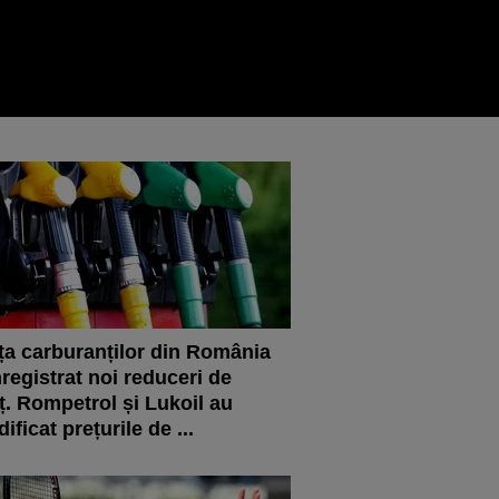
ța carburanților din România
nregistrat noi reduceri de
ț. Rompetrol și Lukoil au
ificat prețurile de ...