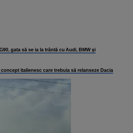
0, gata să se ia la trântă cu Audi, BMW şi
oncept italienesc care trebuia să relanseze Dacia