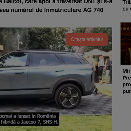
 Băicoi, care apoi a traversat DN1 şi s-a
Tri
cu 
avea numărul de înmatriculare AG 740
Citește articolul
Mir
Pre
pro
put