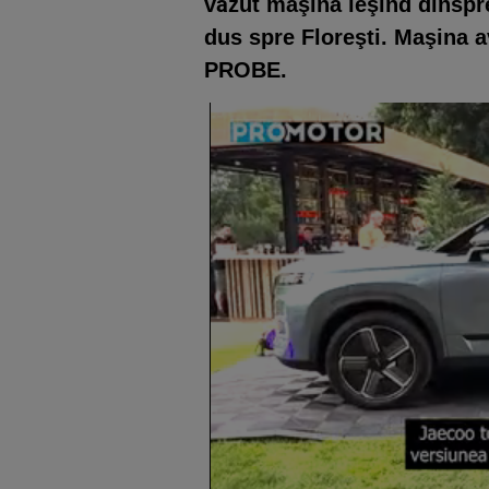
văzut maşina ieşind dinspre
dus spre Floreşti. Maşina 
PROBE.