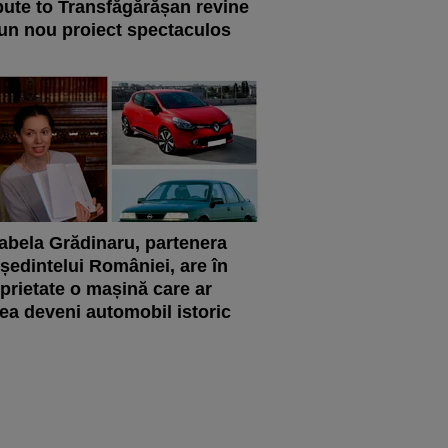
bute to Transfăgărășan revine
un nou proiect spectaculos
abela Grădinaru, partenera
ședintelui României, are în
prietate o mașină care ar
ea deveni automobil istoric