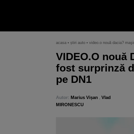
acasa
•
știri auto
•
video.o nouă dacia? maşin
VIDEO.O nouă D
fost surprinză 
pe DN1
Autor:
Marius Vișan
,
Vlad
MIRONESCU