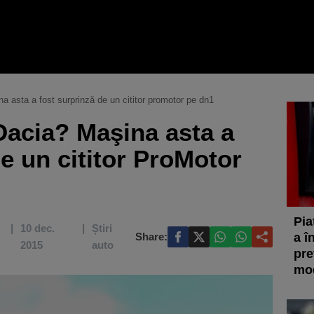
a asta a fost surprinză de un cititor promotor pe dn1
acia? Maşina asta a
de un cititor ProMotor
Pia
10 dec.
Știri
Share:
a î
2015
auto
pre
mod