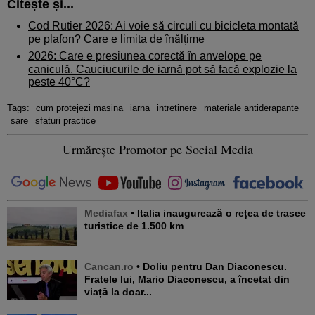
Citește și...
Cod Rutier 2026: Ai voie să circuli cu bicicleta montată
pe plafon? Care e limita de înălțime
2026: Care e presiunea corectă în anvelope pe
caniculă. Cauciucurile de iarnă pot să facă explozie la
peste 40°C?
Tags:
cum protejezi masina
iarna
intretinere
materiale antiderapante
sare
sfaturi practice
Urmărește Promotor pe Social Media
Mediafax
• Italia inaugurează o rețea de trasee
turistice de 1.500 km
Cancan.ro
• Doliu pentru Dan Diaconescu.
Fratele lui, Mario Diaconescu, a încetat din
viață la doar...