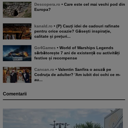
Descopera.ro
• Care este cel mai vechi pod din
Europa?
kanald.ro
• (P) Cauți idei de cadouri rafinate
pentru orice ocazie? Găsești inspirație,
calitate și prețuri...
Go4Games
• World of Warships Legends
sărbătorește 7 ani de existență cu activități
festive și recompense
Cancan.ro
• Valentin Sanfira o acuză pe
Codruța de adulter? 'Am iubit doi ochi ce m-
au...
Comentarii