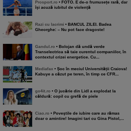
Prosport.ro
• FOTO. E de-o frumusețe rară, dar
își acuză iubitul de violență
Razi cu lacrimi
• BANCUL ZILEI. Badea
Gheorghe: – Nu pot face dragoste!
Gandul.ro
• Bolojan dă undă verde
Transelectrica să taie curentul companiilor, în
contextul crizei energetice. Cu...
Mediafax
• Șoc în meciul Universității Craiova!
Kabuye a căzut pe teren, în timp ce CFR...
go4it.ro
• O jucărie din Lidl a explodat la
căldură: copil cu grefă de piele
Ciao.ro
• Poveştile de iubire care au rămas
doar o amintire! Imagini tari cu Gina Pistol,...