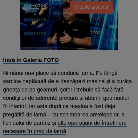
Citește articolul
Intră în Galeria FOTO
Nimănui nu-i place să conducă iarna. Pe lângă
sarcina neplăcută de a deszăpezi mașina și a curăța
gheața de pe geamuri, șoferii trebuie să facă față
condițiilor de aderență precară și aburirii geamurilor
în interior. Iar asta după ce mașina a fost deja
pregătită de iarnă – cu schimbarea anvelopelor, a
lichidului de parbriz și
alte operațiuni de întreținere
necesare în prag de iarnă
.