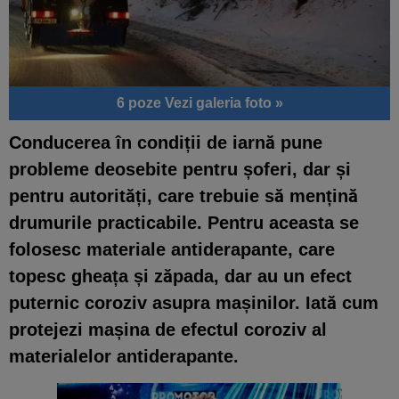
6 poze
Vezi galeria foto »
Conducerea în condiții de iarnă pune
probleme deosebite pentru șoferi, dar și
pentru autorități, care trebuie să mențină
drumurile practicabile. Pentru aceasta se
folosesc materiale antiderapante, care
topesc gheața și zăpada, dar au un efect
puternic coroziv asupra mașinilor. Iată cum
protejezi mașina de efectul coroziv al
materialelor antiderapante.