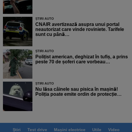
ȘTIRI AUTO
CNAIR avertizează asupra unui portal
neautorizat care vinde roviniete. Tarifele
sunt cu până…
ȘTIRI AUTO
Polițist american, deghizat în tufiș, a prins
peste 70 de șoferi care vorbeau…
ȘTIRI AUTO
Nu lăsa câinele sau pisica în mașină!
Poliția poate emite ordin de protecție…
Știri
Test drive
Mașini electrice
Utile
Video