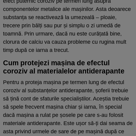
efect puternic coroziv pe termen lung asupra
componentelor metalice ale mașinilor. Asta deoarece
substanța se reactivează la umezeală – ploaie,
trecere prin bălți sau pur și simplu o zi umedă de
toamnă. Prin urmare, dacă nu este curățată bine,
clorura de calciu va cauza probleme cu rugina mult
timp după ce iarna a trecut.
Cum protejezi mașina de efectul
coroziv al materialelor antiderapante
Pentru a proteja mașina pe termen lung de efectul
coroziv al substanțelor antiderapante, șoferii trebuie
să țină cont de sfaturile specialiștilor. Aceștia trebuie
să spele frecvent mașina chiar și iarna, în special
dacă mașina a rulat pe șosele pe care s-au folosit
materiale antiderapante. Este ușor să-ți dai seama de
asta privind urmele de sare de pe mașină după ce