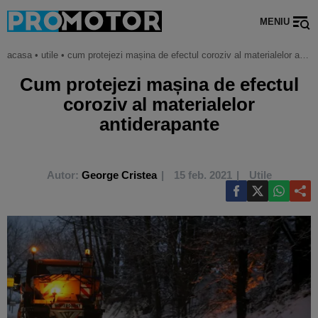
MENIU
acasa
•
utile
•
cum protejezi mașina de efectul coroziv al materialelor antiderapante
Cum protejezi mașina de efectul
coroziv al materialelor
antiderapante
Autor:
George Cristea
15 feb. 2021
Utile