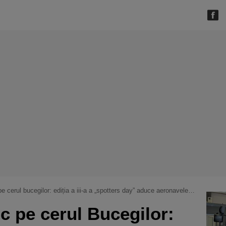
 bucegilor: ediția a iii-a a „spotters day” aduce aeronavele militare la crucea de pe caraiman
ic pe cerul Bucegilor: