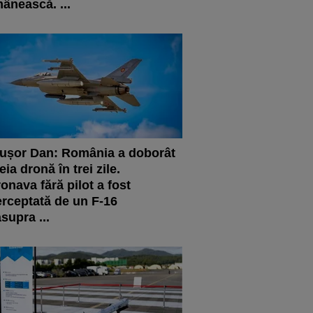
ânească. ...
ușor Dan: România a doborât
reia dronă în trei zile.
onava fără pilot a fost
erceptată de un F-16
supra ...