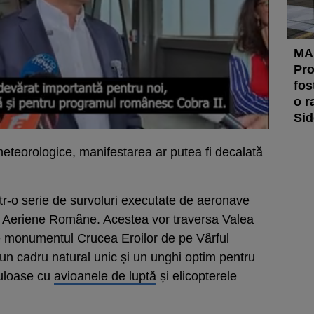
MA
Pro
fos
o r
Sid
 meteorologice, manifestarea ar putea fi decalată
tr-o serie de survoluri executate de aeronave
lor Aeriene Române. Acestea vor traversa Valea
te monumentul Crucea Eroilor de pe Vârful
un cadru natural unic și un unghi optim pentru
culoase cu
avioanele de luptă
și elicopterele