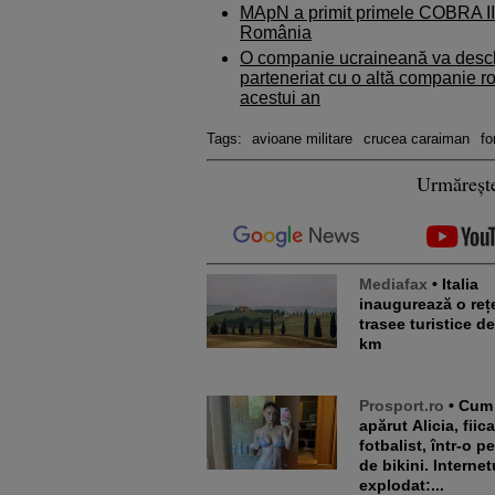
MApN a primit primele COBRA II p
România
O companie ucraineană va deschi
parteneriat cu o altă companie r
acestui an
Tags:
avioane militare
crucea caraiman
fo
Urmăreșt
Mediafax
• Italia
inaugurează o reț
trasee turistice d
km
Prosport.ro
• Cum a
apărut Alicia, fiic
fotbalist, într-o p
de bikini. Internet
explodat:...