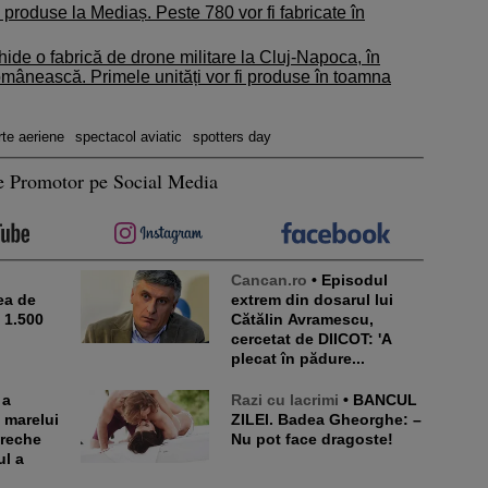
roduse la Mediaș. Peste 780 vor fi fabricate în
de o fabrică de drone militare la Cluj-Napoca, în
omânească. Primele unități vor fi produse în toamna
rte aeriene
spectacol aviatic
spotters day
e Promotor pe Social Media
Cancan.ro
• Episodul
ea de
extrem din dosarul lui
e 1.500
Cătălin Avramescu,
cercetat de DIICOT: 'A
plecat în pădure...
Razi cu lacrimi
• BANCUL
a marelui
ZILEI. Badea Gheorghe: –
ereche
Nu pot face dragoste!
ul a