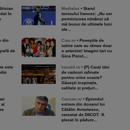
Mediafax
• Starul
 dat în
tenisului francez: „Nu cer
e
permisiunea nimănui să
mă bucur de ultimele luni
ale...
Ciao.ro
• Poveştile de
iubire care au rămas doar
grefă de
o amintire! Imagini tari cu
Gina Pistol,...
kanald.ro
• (P) Cauți idei
 din
de cadouri rafinate
pentru orice ocazie?
Găsești inspirație,
calitate și prețuri...
Cancan.ro
• Episodul
 al
extrem din dosarul lui
pe
Cătălin Avramescu,
cercetat de DIICOT: 'A
plecat în pădure...