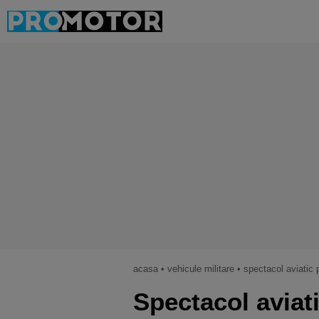
acasa
•
vehicule militare
•
spectacol aviatic pe cerul
Spectacol aviat