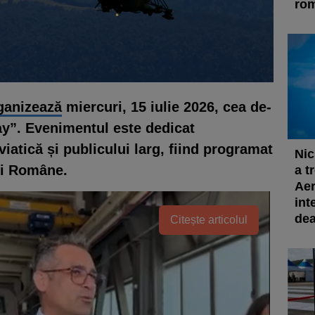
rom
ganizează
miercuri, 15 iulie 2026, cea de-
Day”. Evenimentul este dedicat
viatică și publicului larg, fiind programat
Nic
ei Române.
a t
Aer
int
dea
Citește articolul