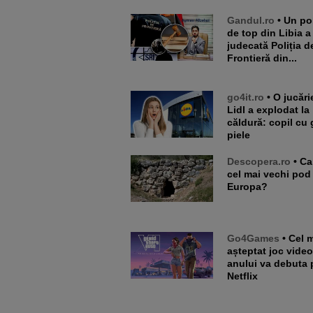
Gandul.ro
• Un politician
de top din Libia a
judecată Poliția d
Frontieră din...
go4it.ro
• O jucărie din
Lidl a explodat la
căldură: copil cu 
piele
Descopera.ro
• Care este
cel mai vechi pod
Europa?
Go4Games
• Cel mai
așteptat joc video
anului va debuta 
Netflix