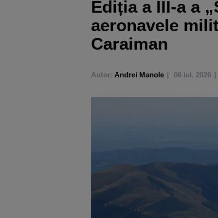
Ediția a III-a a
aeronavele mili
Caraiman
Autor:
Andrei Manole
06 iul. 2026