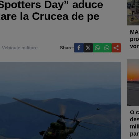
 „Spotters Day” aduce
tare la Crucea de pe
MAp
pro
vor
Vehicule militare
Share:
O c
des
mil
par