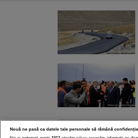
Nouă ne pasă ca datele tale personale să rămână confidenția
PAGIN
Noi și partenerii noștri
1017
stocăm și/sau accesăm informații pe disp