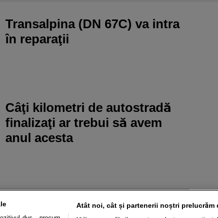
Transalpina (DN 67C) va intra
în reparaţii
Câţi kilometri de autostradă
finalizaţi ar trebui să avem
anul acesta
le
Atât noi, cât și partenerii noștri prelucrăm 
«
1
2
A 2 DIN 2
ozitivul dvs., precum