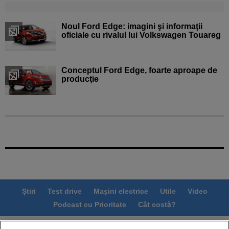
Noul Ford Edge: imagini şi informaţii
oficiale cu rivalul lui Volkswagen Touareg
Conceptul Ford Edge, foarte aproape de
producţie
Știri
Test drive
Mașini electrice
Utile
Video
Podcast cu Prioritate
Cât costă?
Termeni si conditii
Politica de confidentialitate