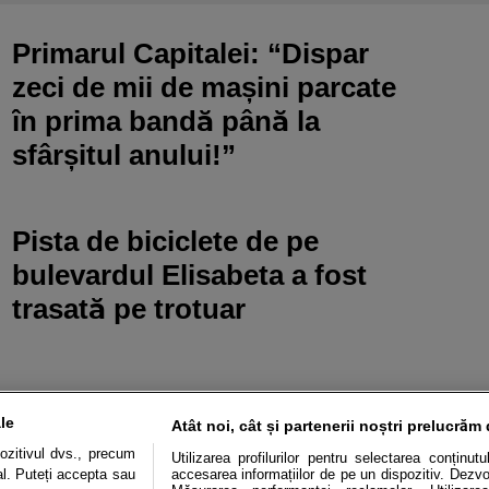
Primarul Capitalei: “Dispar
zeci de mii de mașini parcate
în prima bandă până la
sfârșitul anului!”
Pista de biciclete de pe
bulevardul Elisabeta a fost
trasată pe trotuar
le
Atât noi, cât și partenerii noștri prelucrăm 
ozitivul dvs., precum
Utilizarea profilurilor pentru selectarea conținut
al. Puteți accepta sau
accesarea informațiilor de pe un dispozitiv. Dezvol